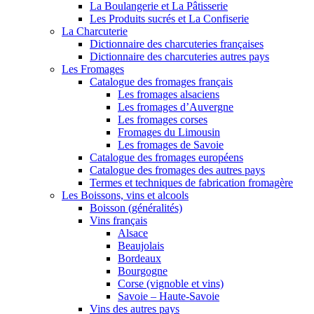
La Boulangerie et La Pâtisserie
Les Produits sucrés et La Confiserie
La Charcuterie
Dictionnaire des charcuteries françaises
Dictionnaire des charcuteries autres pays
Les Fromages
Catalogue des fromages français
Les fromages alsaciens
Les fromages d’Auvergne
Les fromages corses
Fromages du Limousin
Les fromages de Savoie
Catalogue des fromages européens
Catalogue des fromages des autres pays
Termes et techniques de fabrication fromagère
Les Boissons, vins et alcools
Boisson (généralités)
Vins français
Alsace
Beaujolais
Bordeaux
Bourgogne
Corse (vignoble et vins)
Savoie – Haute-Savoie
Vins des autres pays