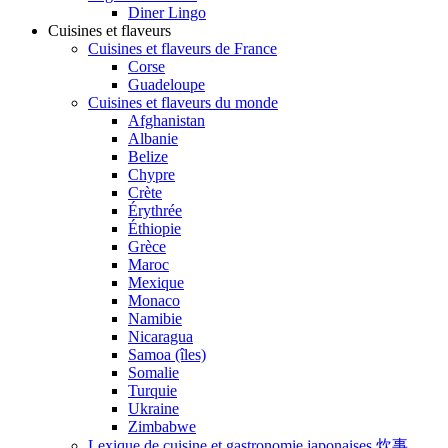
Diner Lingo
Cuisines et flaveurs
Cuisines et flaveurs de France
Corse
Guadeloupe
Cuisines et flaveurs du monde
Afghanistan
Albanie
Belize
Chypre
Crète
Érythrée
Éthiopie
Grèce
Maroc
Mexique
Monaco
Namibie
Nicaragua
Samoa (îles)
Somalie
Turquie
Ukraine
Zimbabwe
Lexique de cuisine et gastronomie japonaises 炊事