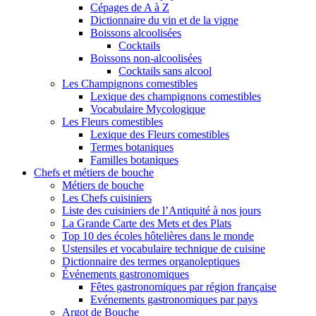
Cépages de A à Z
Dictionnaire du vin et de la vigne
Boissons alcoolisées
Cocktails
Boissons non-alcoolisées
Cocktails sans alcool
Les Champignons comestibles
Lexique des champignons comestibles
Vocabulaire Mycologique
Les Fleurs comestibles
Lexique des Fleurs comestibles
Termes botaniques
Familles botaniques
Chefs et métiers de bouche
Métiers de bouche
Les Chefs cuisiniers
Liste des cuisiniers de l’Antiquité à nos jours
La Grande Carte des Mets et des Plats
Top 10 des écoles hôtelières dans le monde
Ustensiles et vocabulaire technique de cuisine
Dictionnaire des termes organoleptiques
Événements gastronomiques
Fêtes gastronomiques par région française
Evénements gastronomiques par pays
Argot de Bouche