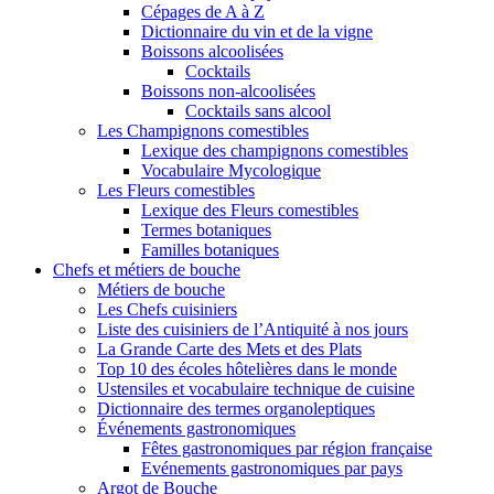
Cépages de A à Z
Dictionnaire du vin et de la vigne
Boissons alcoolisées
Cocktails
Boissons non-alcoolisées
Cocktails sans alcool
Les Champignons comestibles
Lexique des champignons comestibles
Vocabulaire Mycologique
Les Fleurs comestibles
Lexique des Fleurs comestibles
Termes botaniques
Familles botaniques
Chefs et métiers de bouche
Métiers de bouche
Les Chefs cuisiniers
Liste des cuisiniers de l’Antiquité à nos jours
La Grande Carte des Mets et des Plats
Top 10 des écoles hôtelières dans le monde
Ustensiles et vocabulaire technique de cuisine
Dictionnaire des termes organoleptiques
Événements gastronomiques
Fêtes gastronomiques par région française
Evénements gastronomiques par pays
Argot de Bouche