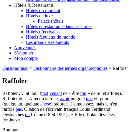
Hôtels & Restaurants
Hôtels du moment
Hôtels de luxe
Palace (hôtel)
Hôtels et restaurants dans les étoiles
Hôtels d’écrivains
Hôtels fabuleux du monde
Les grands Restaurants
Nouveautés
S’abonner
Mon compte
Gastronomiac
>
Dictionnaire des termes organoleptiques
>
Raffoler
Raffoler
Raffoler : v.int ind. (
mot
venant
de « être
fou
» de re- et affoler).
Raffoler de… Aimer à la folie,
avoir
un goût
très
vif pour
(quelqu'un, quelque
chose
) (adorer). J'aime assez, mais je n'en
raffole
pas
. Citation de l'écrivain français Louis-Ferdinand
Destouches
dit
Céline (1894-1961) : « Elle raffolait des fêtes
foraines »....
Bonjour,