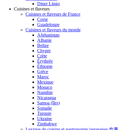
Diner Lingo
Cuisines et flaveurs
Cuisines et flaveurs de France
Corse
Guadeloupe
Cuisines et flaveurs du monde
Afghanistan
Albanie
Belize
Chypre
Crète
Érythrée
Éthiopie
Grèce
Maroc
Mexique
Monaco
Namibie
Nicaragua
Samoa (îles)
Somalie
Turquie
Ukraine
Zimbabwe
Lexique de cuisine et gastronomie japonaises 炊事