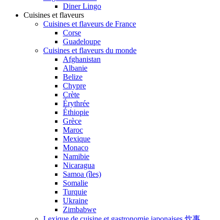
Diner Lingo
Cuisines et flaveurs
Cuisines et flaveurs de France
Corse
Guadeloupe
Cuisines et flaveurs du monde
Afghanistan
Albanie
Belize
Chypre
Crète
Érythrée
Éthiopie
Grèce
Maroc
Mexique
Monaco
Namibie
Nicaragua
Samoa (îles)
Somalie
Turquie
Ukraine
Zimbabwe
Lexique de cuisine et gastronomie japonaises 炊事