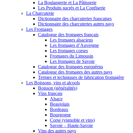
La Boulangerie et La Pâtisserie
Les Produits sucrés et La Confiserie
La Charcuterie
Dictionnaire des charcuteries françaises
Dictionnaire des charcuteries autres pays
Les Fromages
Catalogue des fromages français
Les fromages alsaciens
Les fromages d’Auvergne
Les fromages corses
Fromages du Limousin
Les fromages de Savoie
Catalogue des fromages européens
Catalogue des fromages des autres pays
Termes et techniques de fabrication fromagère
Les Boissons, vins et alcools
Boisson (généralités)
Vins français
Alsace
Beaujolais
Bordeaux
Bourgogne
Corse (vignoble et vins)
Savoie – Haute-Savoie
Vins des autres pays