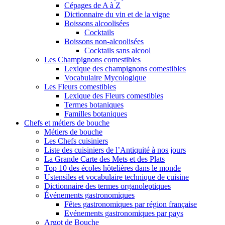
Cépages de A à Z
Dictionnaire du vin et de la vigne
Boissons alcoolisées
Cocktails
Boissons non-alcoolisées
Cocktails sans alcool
Les Champignons comestibles
Lexique des champignons comestibles
Vocabulaire Mycologique
Les Fleurs comestibles
Lexique des Fleurs comestibles
Termes botaniques
Familles botaniques
Chefs et métiers de bouche
Métiers de bouche
Les Chefs cuisiniers
Liste des cuisiniers de l’Antiquité à nos jours
La Grande Carte des Mets et des Plats
Top 10 des écoles hôtelières dans le monde
Ustensiles et vocabulaire technique de cuisine
Dictionnaire des termes organoleptiques
Événements gastronomiques
Fêtes gastronomiques par région française
Evénements gastronomiques par pays
Argot de Bouche