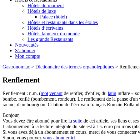
Hôtels du moment
Hôtels de luxe
Palace (hôtel)
Hôtels et restaurants dans les étoiles
Hôtels d’écrivains
Hôtels fabuleux du monde
Les grands Restaurants
Nouveautés
S’abonner
Mon compte
Gastronomiac
>
Dictionnaire des termes organoleptiques
>
Renflemen
Renflement
Renflement : n.m. (
mot
venant
de renfler, d'enfler, du
latin
inflare « so
bombé, renflé (bombement, rondeur). Le renflement de la panse d'un
racine, d'un bourgeon. Citation de l’écrivain français Romain Rolland
Bonjour,
Vous devez être abonné pour lire la
suite
de cet article, ses liens et se
L'abonnement à la lecture intégrale du site est à 1 € euro par mois 
Si vous avez déjà un abonnement en cours, merci de vous connecter vi
Sinon, vous pouvez
vous abonner ici.