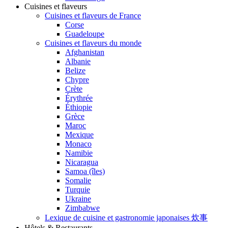
Cuisines et flaveurs
Cuisines et flaveurs de France
Corse
Guadeloupe
Cuisines et flaveurs du monde
Afghanistan
Albanie
Belize
Chypre
Crète
Érythrée
Éthiopie
Grèce
Maroc
Mexique
Monaco
Namibie
Nicaragua
Samoa (îles)
Somalie
Turquie
Ukraine
Zimbabwe
Lexique de cuisine et gastronomie japonaises 炊事
Hôtels & Restaurants