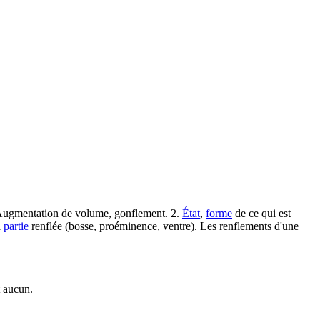
 Augmentation de volume, gonflement. 2.
État
,
forme
de ce qui est
a
partie
renflée (bosse, proéminence, ventre). Les renflements d'une
t aucun.