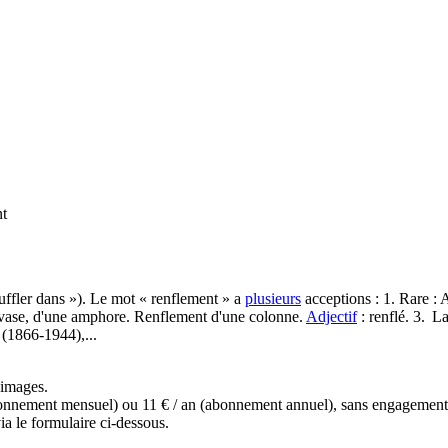
t
uffler dans »). Le mot « renflement » a
plusieurs
acceptions : 1. Rare :
 vase, d'une amphore. Renflement d'une colonne.
Adjectif
: renflé. 3. L
 (1866-1944),...
s images.
(abonnement mensuel) ou 11 € / an (abonnement annuel), sans engagemen
a le formulaire ci-dessous.