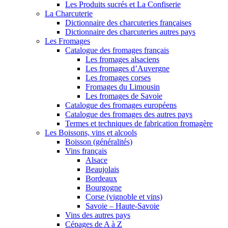
Les Produits sucrés et La Confiserie
La Charcuterie
Dictionnaire des charcuteries françaises
Dictionnaire des charcuteries autres pays
Les Fromages
Catalogue des fromages français
Les fromages alsaciens
Les fromages d’Auvergne
Les fromages corses
Fromages du Limousin
Les fromages de Savoie
Catalogue des fromages européens
Catalogue des fromages des autres pays
Termes et techniques de fabrication fromagère
Les Boissons, vins et alcools
Boisson (généralités)
Vins français
Alsace
Beaujolais
Bordeaux
Bourgogne
Corse (vignoble et vins)
Savoie – Haute-Savoie
Vins des autres pays
Cépages de A à Z