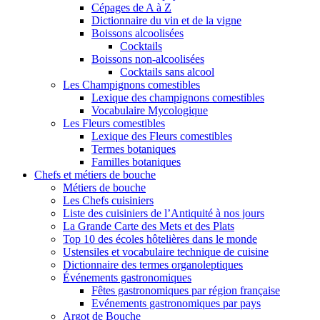
Cépages de A à Z
Dictionnaire du vin et de la vigne
Boissons alcoolisées
Cocktails
Boissons non-alcoolisées
Cocktails sans alcool
Les Champignons comestibles
Lexique des champignons comestibles
Vocabulaire Mycologique
Les Fleurs comestibles
Lexique des Fleurs comestibles
Termes botaniques
Familles botaniques
Chefs et métiers de bouche
Métiers de bouche
Les Chefs cuisiniers
Liste des cuisiniers de l’Antiquité à nos jours
La Grande Carte des Mets et des Plats
Top 10 des écoles hôtelières dans le monde
Ustensiles et vocabulaire technique de cuisine
Dictionnaire des termes organoleptiques
Événements gastronomiques
Fêtes gastronomiques par région française
Evénements gastronomiques par pays
Argot de Bouche