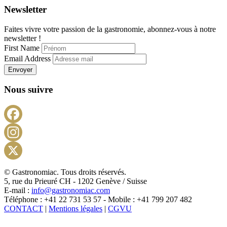
Newsletter
Faites vivre votre passion de la gastronomie, abonnez-vous à notre
newsletter !
First Name
Email Address
Envoyer
Nous suivre
Facebook
Instagram
X
© Gastronomiac. Tous droits réservés.
5, rue du Prieuré CH - 1202 Genève / Suisse
E-mail :
info@gastronomiac.com
Téléphone : +41 22 731 53 57 - Mobile : +41 799 207 482
CONTACT
|
Mentions légales
|
CGVU