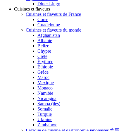
Diner Lingo
Cuisines et flaveurs
Cuisines et flaveurs de France
Corse
Guadeloupe
Cuisines et flaveurs du monde
Afghanistan
Albanie
Belize
Chypre
Crète
Érythrée
Éthiopie
Grèce
Maroc
Mexique
Monaco
Namibie
Nicaragua
Samoa (îles)
Somalie
Turquie
Ukraine
Zimbabwe
Lexique de cuisine et gastronomie japonaises 炊事