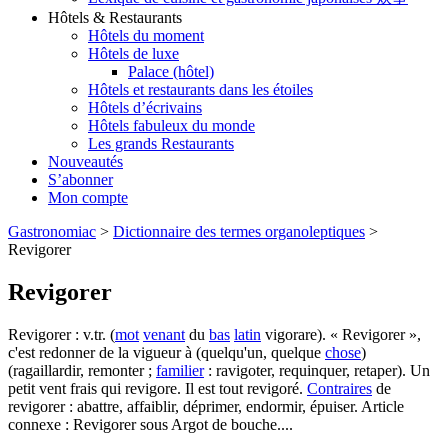
Hôtels & Restaurants
Hôtels du moment
Hôtels de luxe
Palace (hôtel)
Hôtels et restaurants dans les étoiles
Hôtels d’écrivains
Hôtels fabuleux du monde
Les grands Restaurants
Nouveautés
S’abonner
Mon compte
Gastronomiac
>
Dictionnaire des termes organoleptiques
>
Revigorer
Revigorer
Revigorer : v.tr. (
mot
venant
du
bas
latin
vigorare). « Revigorer »,
c'est redonner de la vigueur à (quelqu'un, quelque
chose
)
(ragaillardir, remonter ;
familier
: ravigoter, requinquer, retaper). Un
petit vent frais qui revigore. Il est tout revigoré.
Contraires
de
revigorer : abattre, affaiblir, déprimer, endormir, épuiser. Article
connexe : Revigorer sous Argot de bouche....