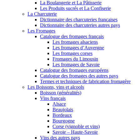
La Boulangerie et La Pâtisserie
Les Produits sucrés et La Confiserie
La Charcuterie
Dictionnaire des charcuteries françaises
Dictionnaire des charcuteries autres pays
Les Fromages
Catalogue des fromages français
Les fromages alsaciens
Les fromages d’Auvergne
Les fromages corses
Fromages du Limousin
Les fromages de Savoie
Catalogue des fromages européens
Catalogue des fromages des autres pays
Termes et techniques de fabrication fromagère
Les Boissons, vins et alcools
Boisson (généralités)
Vins français
Alsace
Beaujolais
Bordeaux
Bourgogne
Corse (vignoble et vins)
Savoie – Haute-Savoie
Vins des autres pays