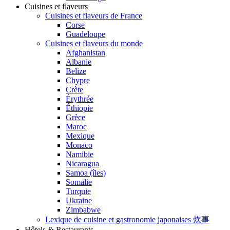
Cuisines et flaveurs
Cuisines et flaveurs de France
Corse
Guadeloupe
Cuisines et flaveurs du monde
Afghanistan
Albanie
Belize
Chypre
Crète
Érythrée
Éthiopie
Grèce
Maroc
Mexique
Monaco
Namibie
Nicaragua
Samoa (îles)
Somalie
Turquie
Ukraine
Zimbabwe
Lexique de cuisine et gastronomie japonaises 炊事
Hôtels & Restaurants