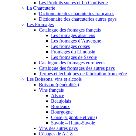
Les Produits sucrés et La Confiserie
La Charcuterie
Dictionnaire des charcuteries françaises
Dictionnaire des charcuteries autres pays
Les Fromages
Catalogue des fromages français
Les fromages alsaciens
Les fromages d’Auvergne
Les fromages corses
Fromages du Limousin
Les fromages de Savoie
Catalogue des fromages européens
Catalogue des fromages des autres pays
Termes et techniques de fabrication fromagère
Les Boissons, vins et alcools
Boisson (généralités)
Vins français
Alsace
Beaujolais
Bordeaux
Bourgogne
Corse (vignoble et vins)
Savoie – Haute-Savoie
Vins des autres pays
Cépages de A à Z