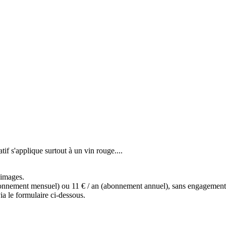
atif s'applique surtout à un vin rouge....
s images.
(abonnement mensuel) ou 11 € / an (abonnement annuel), sans engagemen
a le formulaire ci-dessous.