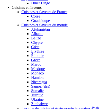
Diner Lingo
Cuisines et flaveurs
Cuisines et flaveurs de France
Corse
Guadeloupe
Cuisines et flaveurs du monde
Afghanistan
Albanie
Belize
Chypre
Crète
Érythrée
Éthiopie
Grèce
Maroc
Mexique
Monaco
Namibie
Nicaragua
Samoa (îles)
Somalie
Turquie
Ukraine
Zimbabwe
Lexique de cuisine et gastronomie japonaises 炊事