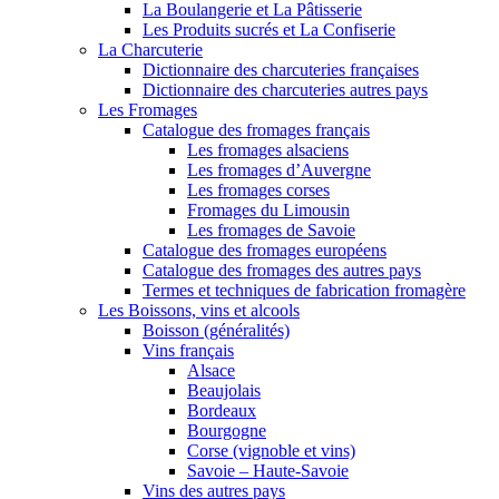
La Boulangerie et La Pâtisserie
Les Produits sucrés et La Confiserie
La Charcuterie
Dictionnaire des charcuteries françaises
Dictionnaire des charcuteries autres pays
Les Fromages
Catalogue des fromages français
Les fromages alsaciens
Les fromages d’Auvergne
Les fromages corses
Fromages du Limousin
Les fromages de Savoie
Catalogue des fromages européens
Catalogue des fromages des autres pays
Termes et techniques de fabrication fromagère
Les Boissons, vins et alcools
Boisson (généralités)
Vins français
Alsace
Beaujolais
Bordeaux
Bourgogne
Corse (vignoble et vins)
Savoie – Haute-Savoie
Vins des autres pays