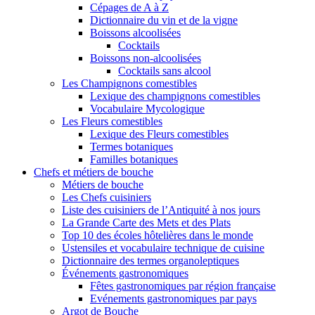
Cépages de A à Z
Dictionnaire du vin et de la vigne
Boissons alcoolisées
Cocktails
Boissons non-alcoolisées
Cocktails sans alcool
Les Champignons comestibles
Lexique des champignons comestibles
Vocabulaire Mycologique
Les Fleurs comestibles
Lexique des Fleurs comestibles
Termes botaniques
Familles botaniques
Chefs et métiers de bouche
Métiers de bouche
Les Chefs cuisiniers
Liste des cuisiniers de l’Antiquité à nos jours
La Grande Carte des Mets et des Plats
Top 10 des écoles hôtelières dans le monde
Ustensiles et vocabulaire technique de cuisine
Dictionnaire des termes organoleptiques
Événements gastronomiques
Fêtes gastronomiques par région française
Evénements gastronomiques par pays
Argot de Bouche