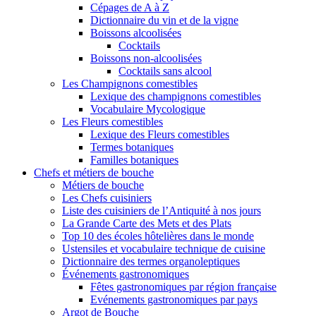
Cépages de A à Z
Dictionnaire du vin et de la vigne
Boissons alcoolisées
Cocktails
Boissons non-alcoolisées
Cocktails sans alcool
Les Champignons comestibles
Lexique des champignons comestibles
Vocabulaire Mycologique
Les Fleurs comestibles
Lexique des Fleurs comestibles
Termes botaniques
Familles botaniques
Chefs et métiers de bouche
Métiers de bouche
Les Chefs cuisiniers
Liste des cuisiniers de l’Antiquité à nos jours
La Grande Carte des Mets et des Plats
Top 10 des écoles hôtelières dans le monde
Ustensiles et vocabulaire technique de cuisine
Dictionnaire des termes organoleptiques
Événements gastronomiques
Fêtes gastronomiques par région française
Evénements gastronomiques par pays
Argot de Bouche