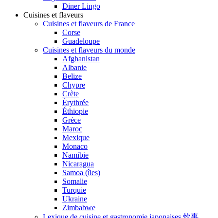
Diner Lingo
Cuisines et flaveurs
Cuisines et flaveurs de France
Corse
Guadeloupe
Cuisines et flaveurs du monde
Afghanistan
Albanie
Belize
Chypre
Crète
Érythrée
Éthiopie
Grèce
Maroc
Mexique
Monaco
Namibie
Nicaragua
Samoa (îles)
Somalie
Turquie
Ukraine
Zimbabwe
Lexique de cuisine et gastronomie japonaises 炊事