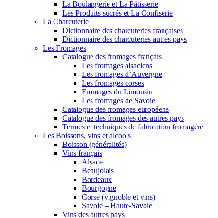
La Boulangerie et La Pâtisserie
Les Produits sucrés et La Confiserie
La Charcuterie
Dictionnaire des charcuteries françaises
Dictionnaire des charcuteries autres pays
Les Fromages
Catalogue des fromages français
Les fromages alsaciens
Les fromages d’Auvergne
Les fromages corses
Fromages du Limousin
Les fromages de Savoie
Catalogue des fromages européens
Catalogue des fromages des autres pays
Termes et techniques de fabrication fromagère
Les Boissons, vins et alcools
Boisson (généralités)
Vins français
Alsace
Beaujolais
Bordeaux
Bourgogne
Corse (vignoble et vins)
Savoie – Haute-Savoie
Vins des autres pays