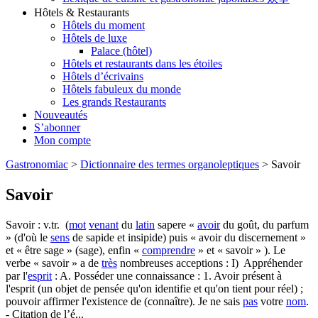
Hôtels & Restaurants
Hôtels du moment
Hôtels de luxe
Palace (hôtel)
Hôtels et restaurants dans les étoiles
Hôtels d’écrivains
Hôtels fabuleux du monde
Les grands Restaurants
Nouveautés
S’abonner
Mon compte
Gastronomiac
>
Dictionnaire des termes organoleptiques
>
Savoir
Savoir
Savoir : v.tr. (
mot
venant
du
latin
sapere «
avoir
du goût, du parfum
» (d'où le
sens
de sapide et insipide) puis « avoir du discernement »
et « être sage » (sage), enfin «
comprendre
» et « savoir » ). Le
verbe « savoir » a de
très
nombreuses acceptions : I) Appréhender
par l'
esprit
: A. Posséder une connaissance : 1. Avoir présent à
l'esprit (un objet de pensée qu'on identifie et qu'on tient pour réel) ;
pouvoir affirmer l'existence de (connaître). Je ne sais
pas
votre
nom
.
- Citation de l’é...