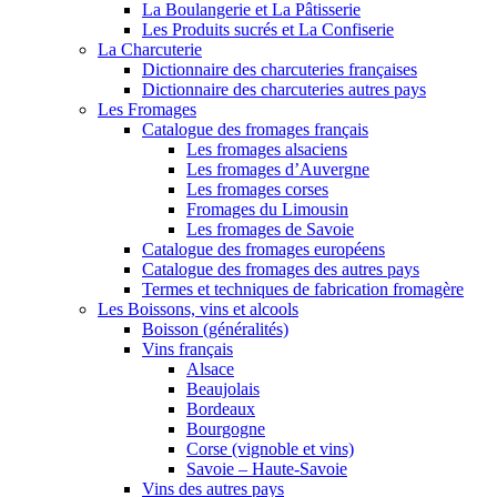
La Boulangerie et La Pâtisserie
Les Produits sucrés et La Confiserie
La Charcuterie
Dictionnaire des charcuteries françaises
Dictionnaire des charcuteries autres pays
Les Fromages
Catalogue des fromages français
Les fromages alsaciens
Les fromages d’Auvergne
Les fromages corses
Fromages du Limousin
Les fromages de Savoie
Catalogue des fromages européens
Catalogue des fromages des autres pays
Termes et techniques de fabrication fromagère
Les Boissons, vins et alcools
Boisson (généralités)
Vins français
Alsace
Beaujolais
Bordeaux
Bourgogne
Corse (vignoble et vins)
Savoie – Haute-Savoie
Vins des autres pays