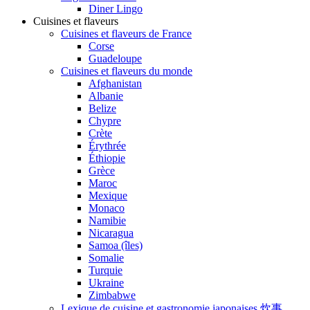
Diner Lingo
Cuisines et flaveurs
Cuisines et flaveurs de France
Corse
Guadeloupe
Cuisines et flaveurs du monde
Afghanistan
Albanie
Belize
Chypre
Crète
Érythrée
Éthiopie
Grèce
Maroc
Mexique
Monaco
Namibie
Nicaragua
Samoa (îles)
Somalie
Turquie
Ukraine
Zimbabwe
Lexique de cuisine et gastronomie japonaises 炊事