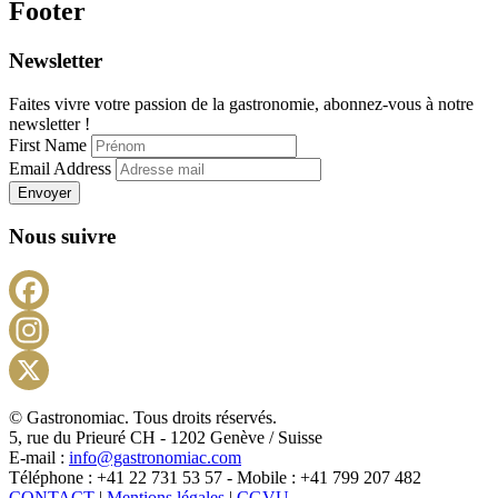
Footer
Newsletter
Faites vivre votre passion de la gastronomie, abonnez-vous à notre
newsletter !
First Name
Email Address
Envoyer
Nous suivre
Facebook
Instagram
X
© Gastronomiac. Tous droits réservés.
5, rue du Prieuré CH - 1202 Genève / Suisse
E-mail :
info@gastronomiac.com
Téléphone : +41 22 731 53 57 - Mobile : +41 799 207 482
CONTACT
|
Mentions légales
|
CGVU