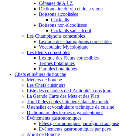
Cépages de A à Z
Dictionnaire du vin et de la vigne
Boissons alcoolisées
Cocktails
Boissons non-alcoolisées
Cocktails sans alcool
Les Champignons comestibles
Lexique des champignons comestibles
Vocabulaire Mycologique
Les Fleurs comestibles
Lexique des Fleurs comestibles
Termes botaniques
Familles botaniques
Chefs et métiers de bouche
Métiers de bouche
Les Chefs cuisiniers
Liste des cuisiniers de l’Antiquité à nos jours
La Grande Carte des Mets et des Plats
Top 10 des écoles hôtelières dans le monde
Ustensiles et vocabulaire technique de cuisine
Dictionnaire des termes organoleptiques
Événements gastronomiques
Fêtes gastronomiques par région française
Evénements gastronomiques par pays
Argot de Bouche