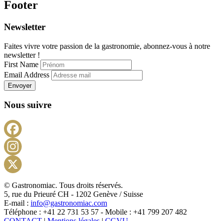
Footer
Newsletter
Faites vivre votre passion de la gastronomie, abonnez-vous à notre
newsletter !
First Name
Email Address
Envoyer
Nous suivre
Facebook
Instagram
X
© Gastronomiac. Tous droits réservés.
5, rue du Prieuré CH - 1202 Genève / Suisse
E-mail :
info@gastronomiac.com
Téléphone : +41 22 731 53 57 - Mobile : +41 799 207 482
CONTACT
|
Mentions légales
|
CGVU