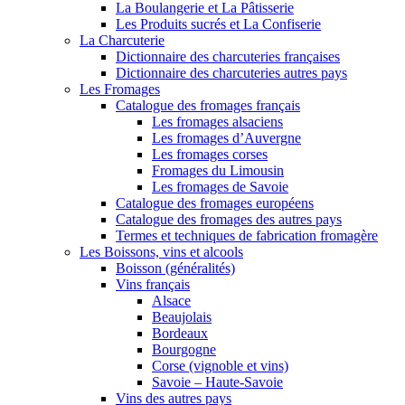
La Boulangerie et La Pâtisserie
Les Produits sucrés et La Confiserie
La Charcuterie
Dictionnaire des charcuteries françaises
Dictionnaire des charcuteries autres pays
Les Fromages
Catalogue des fromages français
Les fromages alsaciens
Les fromages d’Auvergne
Les fromages corses
Fromages du Limousin
Les fromages de Savoie
Catalogue des fromages européens
Catalogue des fromages des autres pays
Termes et techniques de fabrication fromagère
Les Boissons, vins et alcools
Boisson (généralités)
Vins français
Alsace
Beaujolais
Bordeaux
Bourgogne
Corse (vignoble et vins)
Savoie – Haute-Savoie
Vins des autres pays