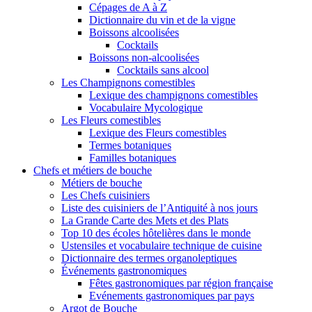
Cépages de A à Z
Dictionnaire du vin et de la vigne
Boissons alcoolisées
Cocktails
Boissons non-alcoolisées
Cocktails sans alcool
Les Champignons comestibles
Lexique des champignons comestibles
Vocabulaire Mycologique
Les Fleurs comestibles
Lexique des Fleurs comestibles
Termes botaniques
Familles botaniques
Chefs et métiers de bouche
Métiers de bouche
Les Chefs cuisiniers
Liste des cuisiniers de l’Antiquité à nos jours
La Grande Carte des Mets et des Plats
Top 10 des écoles hôtelières dans le monde
Ustensiles et vocabulaire technique de cuisine
Dictionnaire des termes organoleptiques
Événements gastronomiques
Fêtes gastronomiques par région française
Evénements gastronomiques par pays
Argot de Bouche