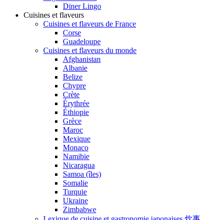
Diner Lingo
Cuisines et flaveurs
Cuisines et flaveurs de France
Corse
Guadeloupe
Cuisines et flaveurs du monde
Afghanistan
Albanie
Belize
Chypre
Crète
Érythrée
Éthiopie
Grèce
Maroc
Mexique
Monaco
Namibie
Nicaragua
Samoa (îles)
Somalie
Turquie
Ukraine
Zimbabwe
Lexique de cuisine et gastronomie japonaises 炊事