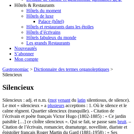
Hôtels & Restaurants
Hôtels du moment
Hôtels de luxe
Palace (hôtel)
Hôtels et restaurants dans les étoiles
Hôtels d’écrivains
Hôtels fabuleux du monde
Les grands Restaurants
Nouveautés
S’abonner
Mon compte
Gastronomiac
>
Dictionnaire des termes organoleptiques
>
Silencieux
Silencieux
Silencieux : adj. et n.m. (
mot
venant
du
latin
silentiosus, de silence).
Le mot « silencieux » a
plusieurs
acceptions : 1. Où le silence et le
calme règnent. Quartier silencieux (tranquille). - Citation de
l’écrivain et poète français Victor Hugo (1802-1885) : « Ce jardin
paisible […] ce cloître silencieux ». Qui se fait, se passe sans
bruit
. –
Citation de l’écrivain, romancier, dramaturge, novelliste, diariste et
épistolier français Roger Martin du Gard (1881-1958) : « Ses