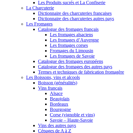
Les Produits sucrés et La Confiserie
La Charcuterie
Dictionnaire des charcuteries françaises
Dictionnaire des charcuteries autres pays
Les Fromages
Catalogue des fromages français
Les fromages alsaciens
Les fromages d’Auvergne
Les fromages corses
Fromages du Limousin
Les fromages de Savoie
Catalogue des fromages européens
Catalogue des fromages des autres pays
Termes et techniques de fabrication fromagère
Les Boissons, vins et alcools
Boisson (généralités)
Vins français
Alsace
Beaujolais
Bordeaux
Bourgogne
Corse (vignoble et vins)
Savoie – Haute-Savoie
Vins des autres pays
Cépages de A à Z