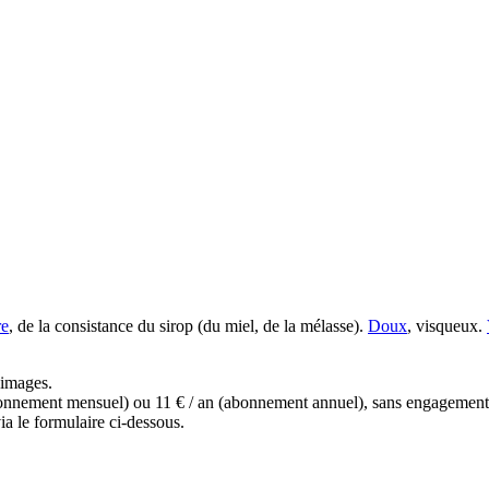
re
, de la consistance du sirop (du miel, de la mélasse).
Doux
, visqueux.
s images.
(abonnement mensuel) ou 11 € / an (abonnement annuel), sans engagemen
a le formulaire ci-dessous.