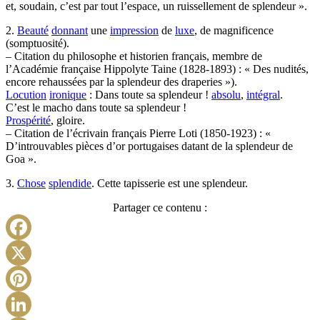
et, soudain, c’est par tout l’espace, un ruissellement de splendeur ».
2.
Beauté
donnant
une
impression
de
luxe
, de magnificence
(somptuosité).
– Citation du philosophe et historien français, membre de
l’Académie française Hippolyte Taine (1828-1893) : « Des nudités,
encore rehaussées par la splendeur des draperies »).
Locution
ironique
: Dans toute sa splendeur !
absolu
,
intégral
.
C’est le macho dans toute sa splendeur !
Prospérité
, gloire.
– Citation de l’écrivain français Pierre Loti (1850-1923) : «
D’introuvables pièces d’or portugaises datant de la splendeur de
Goa ».
3.
Chose
splendide
. Cette tapisserie est une splendeur.
Partager ce contenu :
Facebook
X
Pinterest