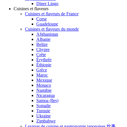
Diner Lingo
Cuisines et flaveurs
Cuisines et flaveurs de France
Corse
Guadeloupe
Cuisines et flaveurs du monde
Afghanistan
Albanie
Belize
Chypre
Crète
Érythrée
Éthiopie
Grèce
Maroc
Mexique
Monaco
Namibie
Nicaragua
Samoa (îles)
Somalie
Turquie
Ukraine
Zimbabwe
Lexique de cuisine et gastronomie japonaises 炊事