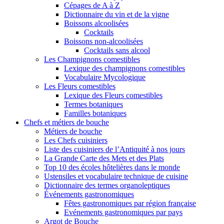
Cépages de A à Z
Dictionnaire du vin et de la vigne
Boissons alcoolisées
Cocktails
Boissons non-alcoolisées
Cocktails sans alcool
Les Champignons comestibles
Lexique des champignons comestibles
Vocabulaire Mycologique
Les Fleurs comestibles
Lexique des Fleurs comestibles
Termes botaniques
Familles botaniques
Chefs et métiers de bouche
Métiers de bouche
Les Chefs cuisiniers
Liste des cuisiniers de l’Antiquité à nos jours
La Grande Carte des Mets et des Plats
Top 10 des écoles hôtelières dans le monde
Ustensiles et vocabulaire technique de cuisine
Dictionnaire des termes organoleptiques
Événements gastronomiques
Fêtes gastronomiques par région française
Evénements gastronomiques par pays
Argot de Bouche