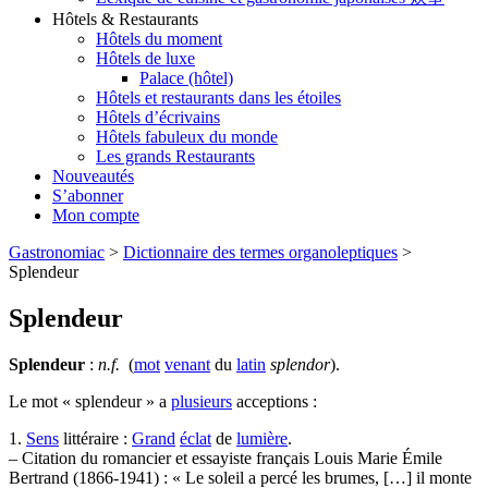
Hôtels & Restaurants
Hôtels du moment
Hôtels de luxe
Palace (hôtel)
Hôtels et restaurants dans les étoiles
Hôtels d’écrivains
Hôtels fabuleux du monde
Les grands Restaurants
Nouveautés
S’abonner
Mon compte
Gastronomiac
>
Dictionnaire des termes organoleptiques
>
Splendeur
Splendeur
Splendeur
:
n.f.
(
mot
venant
du
latin
splendor
).
Le mot « splendeur » a
plusieurs
acceptions :
1.
Sens
littéraire :
Grand
éclat
de
lumière
.
– Citation du romancier et essayiste français Louis Marie Émile
Bertrand (1866-1941) : « Le soleil a percé les brumes, […] il monte