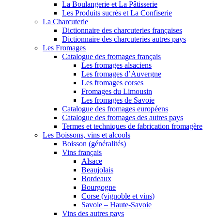
La Boulangerie et La Pâtisserie
Les Produits sucrés et La Confiserie
La Charcuterie
Dictionnaire des charcuteries françaises
Dictionnaire des charcuteries autres pays
Les Fromages
Catalogue des fromages français
Les fromages alsaciens
Les fromages d’Auvergne
Les fromages corses
Fromages du Limousin
Les fromages de Savoie
Catalogue des fromages européens
Catalogue des fromages des autres pays
Termes et techniques de fabrication fromagère
Les Boissons, vins et alcools
Boisson (généralités)
Vins français
Alsace
Beaujolais
Bordeaux
Bourgogne
Corse (vignoble et vins)
Savoie – Haute-Savoie
Vins des autres pays