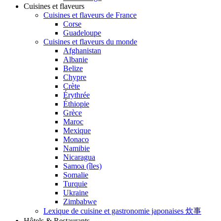
Cuisines et flaveurs
Cuisines et flaveurs de France
Corse
Guadeloupe
Cuisines et flaveurs du monde
Afghanistan
Albanie
Belize
Chypre
Crète
Érythrée
Éthiopie
Grèce
Maroc
Mexique
Monaco
Namibie
Nicaragua
Samoa (îles)
Somalie
Turquie
Ukraine
Zimbabwe
Lexique de cuisine et gastronomie japonaises 炊事
Hôtels & Restaurants