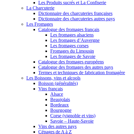
Les Produits sucrés et La Confiserie
La Charcuterie
Dictionnaire des charcuteries françaises
Dictionnaire des charcuteries autres pays
Les Fromages
Catalogue des fromages français
Les fromages alsaciens
Les fromages d’Auvergne
Les fromages corses
Fromages du Limousin
Les fromages de Savoie
Catalogue des fromages européens
Catalogue des fromages des autres pays
Termes et techniques de fabrication fromagère
Les Boissons, vins et alcools
Boisson (généralités)
Vins français
Alsace
Beaujolais
Bordeaux
Bourgogne
Corse (vignoble et vins)
Savoie – Haute-Savoie
Vins des autres pays
Cépages de A à Z