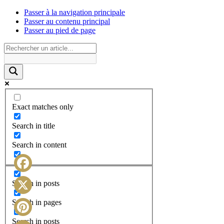
Passer à la navigation principale
Passer au contenu principal
Passer au pied de page
Exact matches only
Search in title
Search in content
Facebook
Search in posts
X
Search in pages
Search in posts
Pinterest