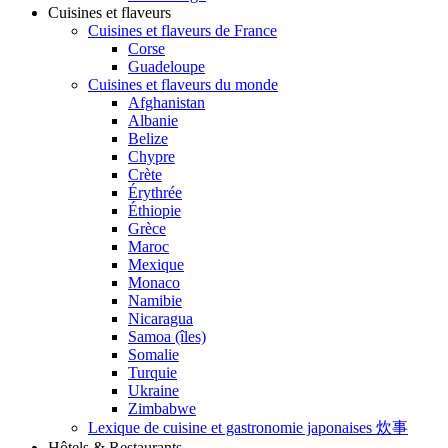
Cuisines et flaveurs
Cuisines et flaveurs de France
Corse
Guadeloupe
Cuisines et flaveurs du monde
Afghanistan
Albanie
Belize
Chypre
Crète
Érythrée
Éthiopie
Grèce
Maroc
Mexique
Monaco
Namibie
Nicaragua
Samoa (îles)
Somalie
Turquie
Ukraine
Zimbabwe
Lexique de cuisine et gastronomie japonaises 炊事
Hôtels & Restaurants