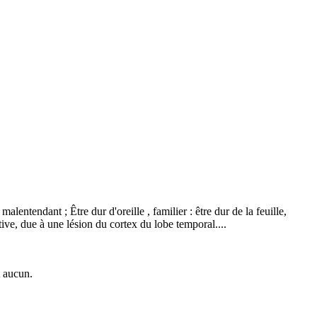
alentendant ; Être dur d'oreille , familier : être dur de la feuille,
tive, due à une lésion du cortex du lobe temporal....
t aucun.