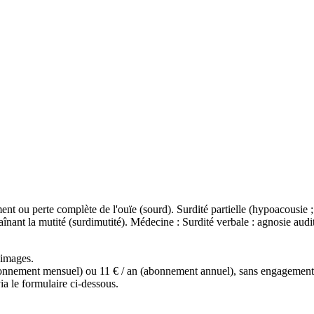
ment ou perte complète de l'ouïe (sourd). Surdité partielle (hypoacousie ; m
aînant la mutité (surdimutité). Médecine : Surdité verbale : agnosie audi
s images.
(abonnement mensuel) ou 11 € / an (abonnement annuel), sans engagemen
a le formulaire ci-dessous.