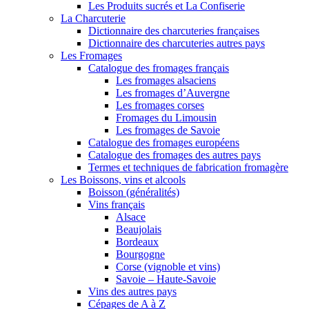
Les Produits sucrés et La Confiserie
La Charcuterie
Dictionnaire des charcuteries françaises
Dictionnaire des charcuteries autres pays
Les Fromages
Catalogue des fromages français
Les fromages alsaciens
Les fromages d’Auvergne
Les fromages corses
Fromages du Limousin
Les fromages de Savoie
Catalogue des fromages européens
Catalogue des fromages des autres pays
Termes et techniques de fabrication fromagère
Les Boissons, vins et alcools
Boisson (généralités)
Vins français
Alsace
Beaujolais
Bordeaux
Bourgogne
Corse (vignoble et vins)
Savoie – Haute-Savoie
Vins des autres pays
Cépages de A à Z