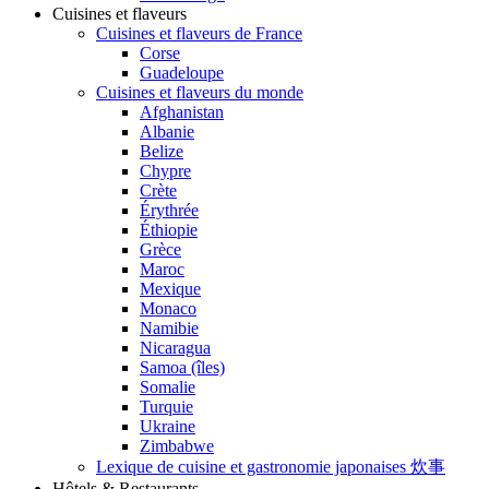
Cuisines et flaveurs
Cuisines et flaveurs de France
Corse
Guadeloupe
Cuisines et flaveurs du monde
Afghanistan
Albanie
Belize
Chypre
Crète
Érythrée
Éthiopie
Grèce
Maroc
Mexique
Monaco
Namibie
Nicaragua
Samoa (îles)
Somalie
Turquie
Ukraine
Zimbabwe
Lexique de cuisine et gastronomie japonaises 炊事
Hôtels & Restaurants