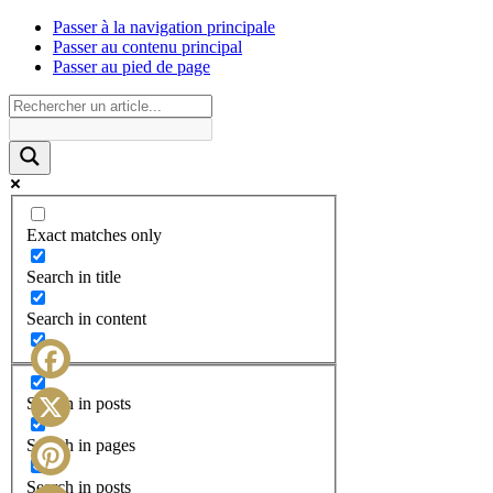
Passer à la navigation principale
Passer au contenu principal
Passer au pied de page
Exact matches only
Search in title
Search in content
Facebook
Search in posts
X
Search in pages
Search in posts
Pinterest