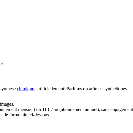
ue
synthèse
chimique
, artificiellement. Parfums ou arômes synthétiques....
s images.
(abonnement mensuel) ou 11 € / an (abonnement annuel), sans engagemen
a le formulaire ci-dessous.