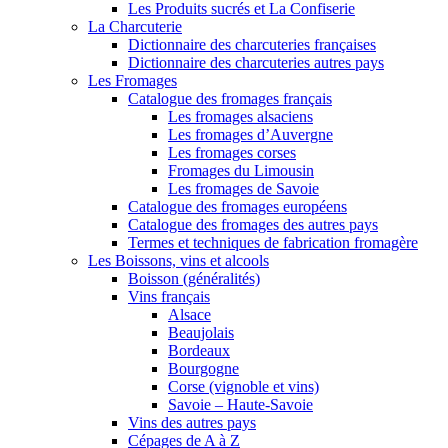
Les Produits sucrés et La Confiserie
La Charcuterie
Dictionnaire des charcuteries françaises
Dictionnaire des charcuteries autres pays
Les Fromages
Catalogue des fromages français
Les fromages alsaciens
Les fromages d’Auvergne
Les fromages corses
Fromages du Limousin
Les fromages de Savoie
Catalogue des fromages européens
Catalogue des fromages des autres pays
Termes et techniques de fabrication fromagère
Les Boissons, vins et alcools
Boisson (généralités)
Vins français
Alsace
Beaujolais
Bordeaux
Bourgogne
Corse (vignoble et vins)
Savoie – Haute-Savoie
Vins des autres pays
Cépages de A à Z