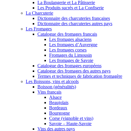
La Boulangerie et La Pâtisserie
Les Produits sucrés et La Confiserie
La Charcuterie
Dictionnaire des charcuteries françaises
Dictionnaire des charcuteries autres pays
Les Fromages
Catalogue des fromages français
Les fromages alsaciens
Les fromages d’Auvergne
Les fromages corses
Fromages du Limousin
Les fromages de Savoie
Catalogue des fromages européens
Catalogue des fromages des autres pays
Termes et techniques de fabrication fromagère
Les Boissons, vins et alcools
Boisson (généralités)
Vins français
Alsace
Beaujolais
Bordeaux
Bourgogne
Corse (vignoble et vins)
Savoie – Haute-Savoie
Vins des autres pays