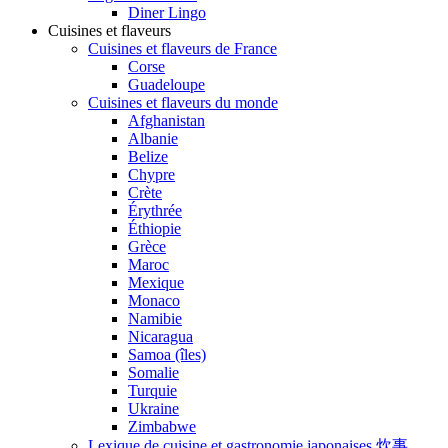
Diner Lingo
Cuisines et flaveurs
Cuisines et flaveurs de France
Corse
Guadeloupe
Cuisines et flaveurs du monde
Afghanistan
Albanie
Belize
Chypre
Crète
Érythrée
Éthiopie
Grèce
Maroc
Mexique
Monaco
Namibie
Nicaragua
Samoa (îles)
Somalie
Turquie
Ukraine
Zimbabwe
Lexique de cuisine et gastronomie japonaises 炊事