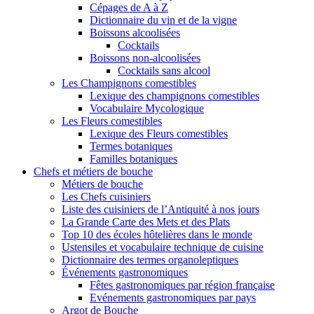
Cépages de A à Z
Dictionnaire du vin et de la vigne
Boissons alcoolisées
Cocktails
Boissons non-alcoolisées
Cocktails sans alcool
Les Champignons comestibles
Lexique des champignons comestibles
Vocabulaire Mycologique
Les Fleurs comestibles
Lexique des Fleurs comestibles
Termes botaniques
Familles botaniques
Chefs et métiers de bouche
Métiers de bouche
Les Chefs cuisiniers
Liste des cuisiniers de l’Antiquité à nos jours
La Grande Carte des Mets et des Plats
Top 10 des écoles hôtelières dans le monde
Ustensiles et vocabulaire technique de cuisine
Dictionnaire des termes organoleptiques
Événements gastronomiques
Fêtes gastronomiques par région française
Evénements gastronomiques par pays
Argot de Bouche