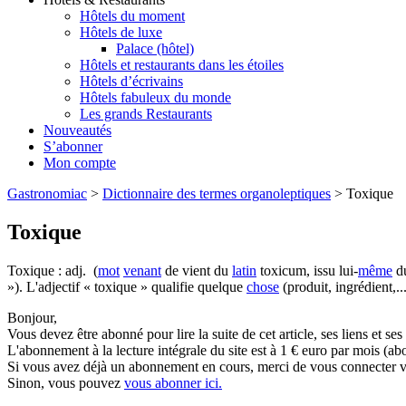
Hôtels du moment
Hôtels de luxe
Palace (hôtel)
Hôtels et restaurants dans les étoiles
Hôtels d’écrivains
Hôtels fabuleux du monde
Les grands Restaurants
Nouveautés
S’abonner
Mon compte
Gastronomiac
>
Dictionnaire des termes organoleptiques
>
Toxique
Toxique
Toxique : adj. (
mot
venant
de vient du
latin
toxicum, issu lui-
même
d
»). L'adjectif « toxique » qualifie quelque
chose
(produit, ingrédient,.
Bonjour,
Vous devez être abonné pour lire la suite de cet article, ses liens et se
L'abonnement à la lecture intégrale du site est à 1 € euro par mois 
Si vous avez déjà un abonnement en cours, merci de vous connecter vi
Sinon, vous pouvez
vous abonner ici.