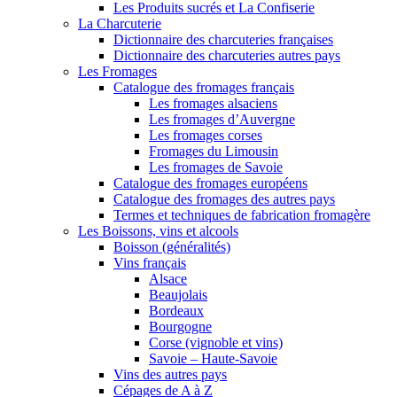
Les Produits sucrés et La Confiserie
La Charcuterie
Dictionnaire des charcuteries françaises
Dictionnaire des charcuteries autres pays
Les Fromages
Catalogue des fromages français
Les fromages alsaciens
Les fromages d’Auvergne
Les fromages corses
Fromages du Limousin
Les fromages de Savoie
Catalogue des fromages européens
Catalogue des fromages des autres pays
Termes et techniques de fabrication fromagère
Les Boissons, vins et alcools
Boisson (généralités)
Vins français
Alsace
Beaujolais
Bordeaux
Bourgogne
Corse (vignoble et vins)
Savoie – Haute-Savoie
Vins des autres pays
Cépages de A à Z