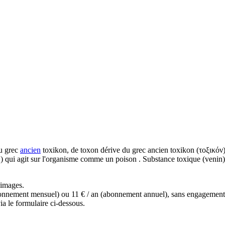
u grec
ancien
toxikon, de toxon dérive du grec ancien toxikon (τοξικόν), 
..) qui agit sur l'organisme comme un poison . Substance toxique (venin
s images.
(abonnement mensuel) ou 11 € / an (abonnement annuel), sans engagemen
a le formulaire ci-dessous.