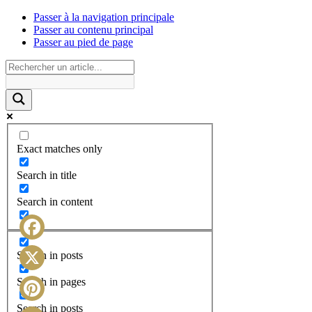
Passer à la navigation principale
Passer au contenu principal
Passer au pied de page
Exact matches only
Search in title
Search in content
Facebook
Search in posts
X
Search in pages
Search in posts
Pinterest