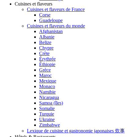
Cuisines et flaveurs
Cuisines et flaveurs de France
Corse
Guadeloupe
Cuisines et flaveurs du monde
Afghanistan
Albanie
Belize
Chypre
Crète
Érythrée
Éthiopie
Grèce
Maroc
Mexique
Monaco
Namibie
Nicaragua
Samoa (îles)
Somalie
Turquie
Ukraine
Zimbabwe
Lexique de cuisine et gastronomie japonaises 炊事
Hôtels & Restaurants