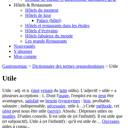
Hôtels & Restaurants
Hôtels du moment
Hôtels de luxe
Palace (hôtel)
Hôtels et restaurants dans les étoiles
Hôtels d’écrivains
Hôtels fabuleux du monde
Les grands Restaurants
Nouveautés
S’abonner
Mon compte
Gastronomiac
>
Dictionnaire des termes organoleptiques
>
Utile
Utile
Utile : adj. et n. (
mot
venant
du
latin
utilis). L'adjectif « utile » a
plusieurs acceptions : 1. Dont l'
usage
, l'emploi est ou
peut
être
avantageux,
satisfait
un
besoin
(
synonymes
:
bon
, profitable,
salutaire ; indispensable,
nécessaire
. utile à…) Cette
méthode
, cet
objet
peut nous être utile (
servir
). Absolu : Dépenses utiles ou
inutiles
. D'utiles conseils. Il est utile de (et l'infinitif). Il est utile que
(et subjonctif). Utile à (et l'infinitif) : qu'il est utile de…
Ouvrages
utiles à consu...