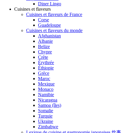
Diner Lingo
Cuisines et flaveurs
Cuisines et flaveurs de France
Corse
Guadeloupe
Cuisines et flaveurs du monde
Afghanistan
Albanie
Belize
Chypre
Crète
Érythrée
Éthiopie
Grèce
Maroc
Mexique
Monaco
Namibie
Nicaragua
Samoa (îles)
Somalie
Turquie
Ukraine
Zimbabwe
Lexique de cuisine et gastronomie japonaises 炊事