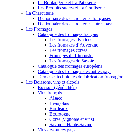
La Boulangerie et La Pâtisserie
Les Produits sucrés et La Confiserie
La Charcuterie
Dictionnaire des charcuteries françaises
Dictionnaire des charcuteries autres pays
Les Fromages
Catalogue des fromages français
Les fromages alsaciens
Les fromages d’Auvergne
Les fromages corses
Fromages du Limousin
Les fromages de Savoie
Catalogue des fromages européens
Catalogue des fromages des autres pays
Termes et techniques de fabrication fromagère
Les Boissons, vins et alcools
Boisson (généralités)
Vins français
Alsace
Beaujolais
Bordeaux
Bourgogne
Corse (vignoble et vins)
Savoie – Haute-Savoie
Vins des autres pays