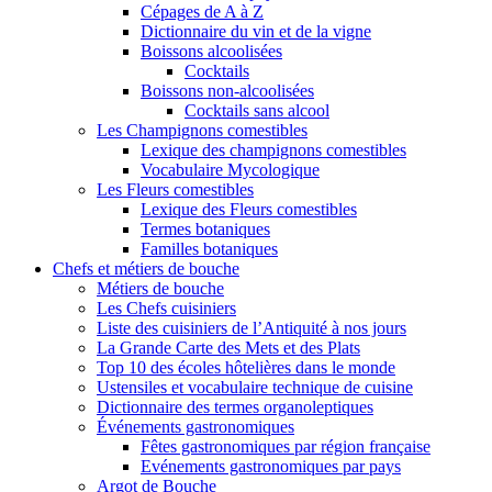
Cépages de A à Z
Dictionnaire du vin et de la vigne
Boissons alcoolisées
Cocktails
Boissons non-alcoolisées
Cocktails sans alcool
Les Champignons comestibles
Lexique des champignons comestibles
Vocabulaire Mycologique
Les Fleurs comestibles
Lexique des Fleurs comestibles
Termes botaniques
Familles botaniques
Chefs et métiers de bouche
Métiers de bouche
Les Chefs cuisiniers
Liste des cuisiniers de l’Antiquité à nos jours
La Grande Carte des Mets et des Plats
Top 10 des écoles hôtelières dans le monde
Ustensiles et vocabulaire technique de cuisine
Dictionnaire des termes organoleptiques
Événements gastronomiques
Fêtes gastronomiques par région française
Evénements gastronomiques par pays
Argot de Bouche