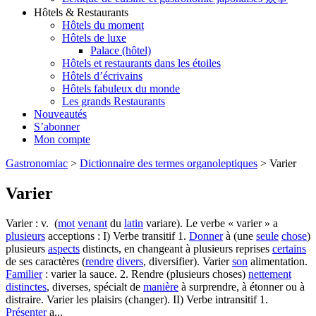
Hôtels & Restaurants
Hôtels du moment
Hôtels de luxe
Palace (hôtel)
Hôtels et restaurants dans les étoiles
Hôtels d’écrivains
Hôtels fabuleux du monde
Les grands Restaurants
Nouveautés
S’abonner
Mon compte
Gastronomiac
>
Dictionnaire des termes organoleptiques
>
Varier
Varier
Varier : v. (
mot
venant
du
latin
variare). Le verbe « varier » a
plusieurs
acceptions : I) Verbe transitif 1.
Donner
à (une
seule
chose
)
plusieurs
aspects
distincts, en changeant à plusieurs reprises
certains
de ses caractères (
rendre
divers
, diversifier). Varier
son
alimentation.
Familier
: varier la sauce. 2. Rendre (plusieurs choses)
nettement
distinctes
, diverses, spécialt de
manière
à surprendre, à étonner ou à
distraire. Varier les plaisirs (changer). II) Verbe intransitif 1.
Présenter
a...