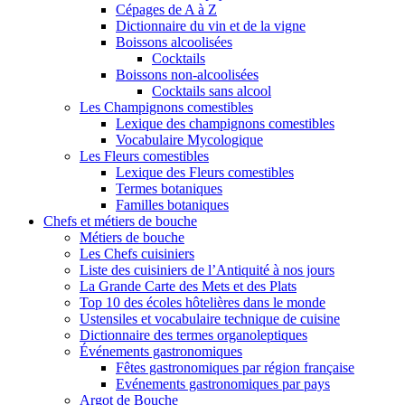
Cépages de A à Z
Dictionnaire du vin et de la vigne
Boissons alcoolisées
Cocktails
Boissons non-alcoolisées
Cocktails sans alcool
Les Champignons comestibles
Lexique des champignons comestibles
Vocabulaire Mycologique
Les Fleurs comestibles
Lexique des Fleurs comestibles
Termes botaniques
Familles botaniques
Chefs et métiers de bouche
Métiers de bouche
Les Chefs cuisiniers
Liste des cuisiniers de l’Antiquité à nos jours
La Grande Carte des Mets et des Plats
Top 10 des écoles hôtelières dans le monde
Ustensiles et vocabulaire technique de cuisine
Dictionnaire des termes organoleptiques
Événements gastronomiques
Fêtes gastronomiques par région française
Evénements gastronomiques par pays
Argot de Bouche