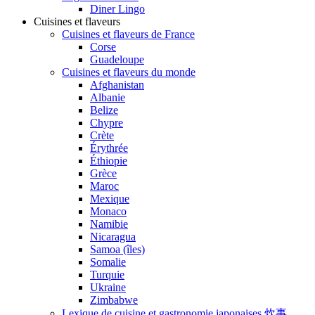
Diner Lingo
Cuisines et flaveurs
Cuisines et flaveurs de France
Corse
Guadeloupe
Cuisines et flaveurs du monde
Afghanistan
Albanie
Belize
Chypre
Crète
Érythrée
Éthiopie
Grèce
Maroc
Mexique
Monaco
Namibie
Nicaragua
Samoa (îles)
Somalie
Turquie
Ukraine
Zimbabwe
Lexique de cuisine et gastronomie japonaises 炊事