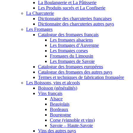
La Boulangerie et La Pâtisserie
Les Produits sucrés et La Confiserie
La Charcuterie
Dictionnaire des charcuteries françaises
Dictionnaire des charcuteries autres pays
Les Fromages
Catalogue des fromages français
Les fromages alsaciens
Les fromages d’Auvergne
Les fromages corses
Fromages du Limousin
Les fromages de Savoie
Catalogue des fromages européens
Catalogue des fromages des autres pays
Termes et techniques de fabrication fromagère
Les Boissons, vins et alcools
Boisson (généralités)
Vins français
Alsace
Beaujolais
Bordeaux
Bourgogne
Corse (vignoble et vins)
Savoie – Haute-Savoie
Vins des autres pays