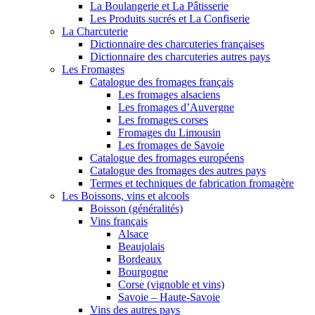
La Boulangerie et La Pâtisserie
Les Produits sucrés et La Confiserie
La Charcuterie
Dictionnaire des charcuteries françaises
Dictionnaire des charcuteries autres pays
Les Fromages
Catalogue des fromages français
Les fromages alsaciens
Les fromages d’Auvergne
Les fromages corses
Fromages du Limousin
Les fromages de Savoie
Catalogue des fromages européens
Catalogue des fromages des autres pays
Termes et techniques de fabrication fromagère
Les Boissons, vins et alcools
Boisson (généralités)
Vins français
Alsace
Beaujolais
Bordeaux
Bourgogne
Corse (vignoble et vins)
Savoie – Haute-Savoie
Vins des autres pays