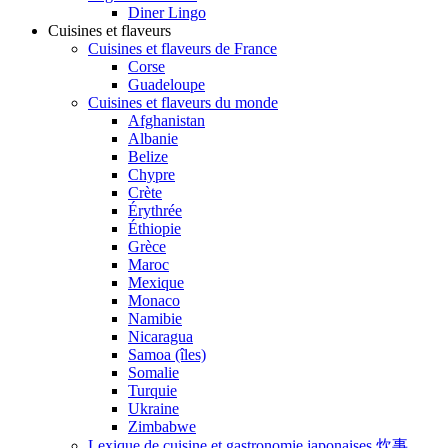
Diner Lingo
Cuisines et flaveurs
Cuisines et flaveurs de France
Corse
Guadeloupe
Cuisines et flaveurs du monde
Afghanistan
Albanie
Belize
Chypre
Crète
Érythrée
Éthiopie
Grèce
Maroc
Mexique
Monaco
Namibie
Nicaragua
Samoa (îles)
Somalie
Turquie
Ukraine
Zimbabwe
Lexique de cuisine et gastronomie japonaises 炊事