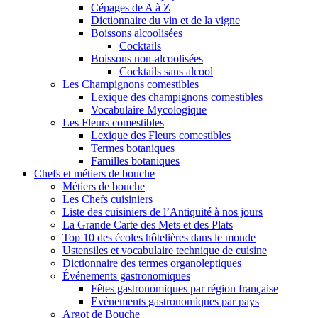
Cépages de A à Z
Dictionnaire du vin et de la vigne
Boissons alcoolisées
Cocktails
Boissons non-alcoolisées
Cocktails sans alcool
Les Champignons comestibles
Lexique des champignons comestibles
Vocabulaire Mycologique
Les Fleurs comestibles
Lexique des Fleurs comestibles
Termes botaniques
Familles botaniques
Chefs et métiers de bouche
Métiers de bouche
Les Chefs cuisiniers
Liste des cuisiniers de l’Antiquité à nos jours
La Grande Carte des Mets et des Plats
Top 10 des écoles hôtelières dans le monde
Ustensiles et vocabulaire technique de cuisine
Dictionnaire des termes organoleptiques
Événements gastronomiques
Fêtes gastronomiques par région française
Evénements gastronomiques par pays
Argot de Bouche