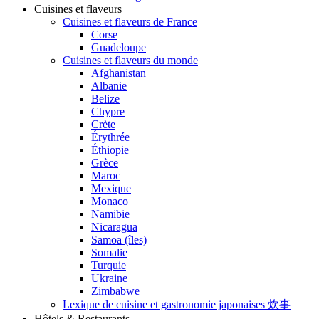
Cuisines et flaveurs
Cuisines et flaveurs de France
Corse
Guadeloupe
Cuisines et flaveurs du monde
Afghanistan
Albanie
Belize
Chypre
Crète
Érythrée
Éthiopie
Grèce
Maroc
Mexique
Monaco
Namibie
Nicaragua
Samoa (îles)
Somalie
Turquie
Ukraine
Zimbabwe
Lexique de cuisine et gastronomie japonaises 炊事
Hôtels & Restaurants