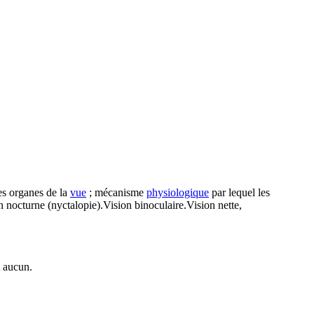
es organes de la
vue
; mécanisme
physiologique
par lequel les
 nocturne (nyctalopie).Vision binoculaire.Vision nette,
t aucun.