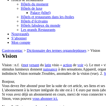
Hôtels du moment
Hôtels de luxe
Palace (hôtel)
Hôtels et restaurants dans les étoiles
Hôtels d’écrivains
Hôtels fabuleux du monde
Les grands Restaurants
Nouveautés
S’abonner
Mon compte
Gastronomiac
>
Dictionnaire des termes organoleptiques
>
Vision
Vision
Vision : n.f. (
mot
venant
du
latin
visio «
action
de
voir
»). Le mot « v
stimulus lumineux donnent
naissance
à des sensations.Appareil, organ
indistincte.Vision normale.Troubles, anomalies de la vision (vue). 2.
S
Bonjour,
Vous devez être abonné pour lire la suite de cet article, ses liens et se
L'abonnement à la lecture intégrale du site est à 1 € euro par mois 
Si vous avez déjà un abonnement en cours, merci de vous connecter vi
Sinon, vous pouvez
vous abonner ici.