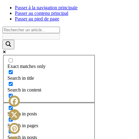
Passer à la navigation principale
Passer au contenu principal
Passer au pied de page
Exact matches only
Search in title
Search in content
Facebook
Search in posts
X
Search in pages
Search in posts
Pinterest