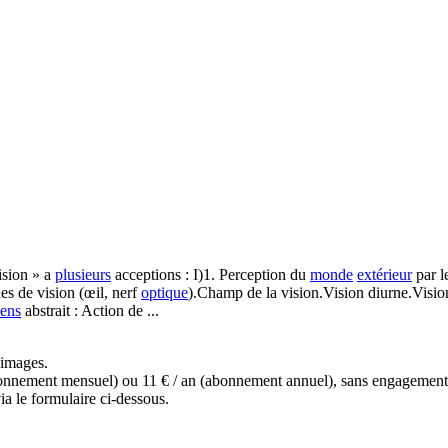
ision » a
plusieurs
acceptions : I)1. Perception du
monde
extérieur
par l
es de vision (œil, nerf
optique
).Champ de la vision.Vision diurne.Vision
ens
abstrait : Action de ...
s images.
(abonnement mensuel) ou 11 € / an (abonnement annuel), sans engagemen
a le formulaire ci-dessous.