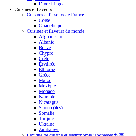
Diner Lingo
Cuisines et flaveurs
Cuisines et flaveurs de France
Corse
Guadeloupe
Cuisines et flaveurs du monde
Afghanistan
Albanie
Belize
Chypre
Crète
Érythrée
Éthiopie
Grèce
Maroc
Mexique
Monaco
Namibie
Nicaragua
Samoa (îles)
Somalie
Turquie
Ukraine
Zimbabwe
Lexique de cuisine et gastronomie japonaises 炊事