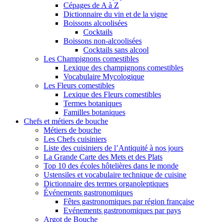
Cépages de A à Z
Dictionnaire du vin et de la vigne
Boissons alcoolisées
Cocktails
Boissons non-alcoolisées
Cocktails sans alcool
Les Champignons comestibles
Lexique des champignons comestibles
Vocabulaire Mycologique
Les Fleurs comestibles
Lexique des Fleurs comestibles
Termes botaniques
Familles botaniques
Chefs et métiers de bouche
Métiers de bouche
Les Chefs cuisiniers
Liste des cuisiniers de l’Antiquité à nos jours
La Grande Carte des Mets et des Plats
Top 10 des écoles hôtelières dans le monde
Ustensiles et vocabulaire technique de cuisine
Dictionnaire des termes organoleptiques
Événements gastronomiques
Fêtes gastronomiques par région française
Evénements gastronomiques par pays
Argot de Bouche