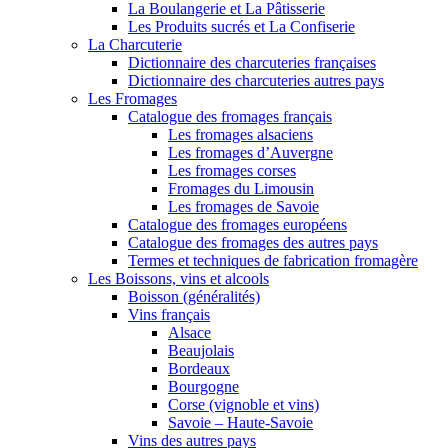
La Boulangerie et La Pâtisserie
Les Produits sucrés et La Confiserie
La Charcuterie
Dictionnaire des charcuteries françaises
Dictionnaire des charcuteries autres pays
Les Fromages
Catalogue des fromages français
Les fromages alsaciens
Les fromages d’Auvergne
Les fromages corses
Fromages du Limousin
Les fromages de Savoie
Catalogue des fromages européens
Catalogue des fromages des autres pays
Termes et techniques de fabrication fromagère
Les Boissons, vins et alcools
Boisson (généralités)
Vins français
Alsace
Beaujolais
Bordeaux
Bourgogne
Corse (vignoble et vins)
Savoie – Haute-Savoie
Vins des autres pays