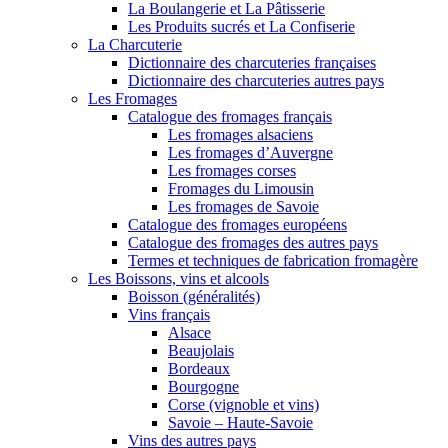
La Boulangerie et La Pâtisserie
Les Produits sucrés et La Confiserie
La Charcuterie
Dictionnaire des charcuteries françaises
Dictionnaire des charcuteries autres pays
Les Fromages
Catalogue des fromages français
Les fromages alsaciens
Les fromages d’Auvergne
Les fromages corses
Fromages du Limousin
Les fromages de Savoie
Catalogue des fromages européens
Catalogue des fromages des autres pays
Termes et techniques de fabrication fromagère
Les Boissons, vins et alcools
Boisson (généralités)
Vins français
Alsace
Beaujolais
Bordeaux
Bourgogne
Corse (vignoble et vins)
Savoie – Haute-Savoie
Vins des autres pays