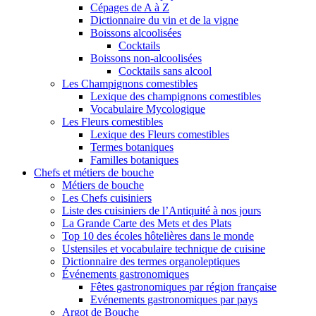
Cépages de A à Z
Dictionnaire du vin et de la vigne
Boissons alcoolisées
Cocktails
Boissons non-alcoolisées
Cocktails sans alcool
Les Champignons comestibles
Lexique des champignons comestibles
Vocabulaire Mycologique
Les Fleurs comestibles
Lexique des Fleurs comestibles
Termes botaniques
Familles botaniques
Chefs et métiers de bouche
Métiers de bouche
Les Chefs cuisiniers
Liste des cuisiniers de l’Antiquité à nos jours
La Grande Carte des Mets et des Plats
Top 10 des écoles hôtelières dans le monde
Ustensiles et vocabulaire technique de cuisine
Dictionnaire des termes organoleptiques
Événements gastronomiques
Fêtes gastronomiques par région française
Evénements gastronomiques par pays
Argot de Bouche