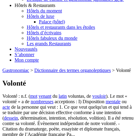
Hôtels & Restaurants
Hôtels du moment
Hôtels de luxe
Palace (hôtel)
Hôtels et restaurants dans les étoiles
Hôtels d’écrivains
Hôtels fabuleux du monde
Les grands Restaurants
Nouveautés
S’abonner
Mon compte
Gastronomiac
>
Dictionnaire des termes organoleptiques
>
Volonté
Volonté
Volonté : n.f. (
mot
venant
du
latin
voluntas, de
vouloir
). Le mot «
volonté » a de
nombreuses
acceptions : I) Disposition
mentale
ou
acte
de la personne qui veut : 1. Ce que veut quelqu'un et qui tend à
se traduire par une décision effective conforme à une intention
(
dessein
, détermination, intention, résolution, volition). Il a été retenu
contre sa volonté. Évènement indépendant de notre volonté. -
Citation du dramaturge, poète, essayiste et diplomate français,
membre de l’Académie française Pa...