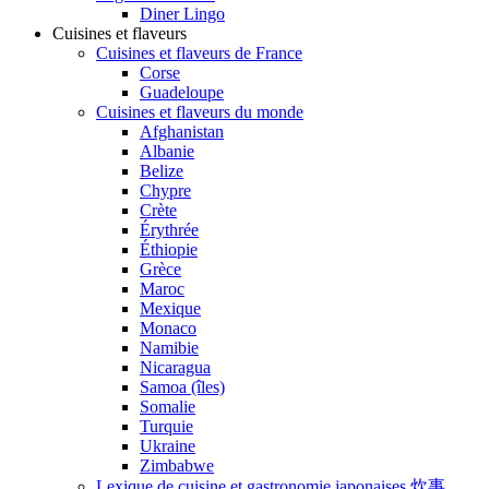
Diner Lingo
Cuisines et flaveurs
Cuisines et flaveurs de France
Corse
Guadeloupe
Cuisines et flaveurs du monde
Afghanistan
Albanie
Belize
Chypre
Crète
Érythrée
Éthiopie
Grèce
Maroc
Mexique
Monaco
Namibie
Nicaragua
Samoa (îles)
Somalie
Turquie
Ukraine
Zimbabwe
Lexique de cuisine et gastronomie japonaises 炊事