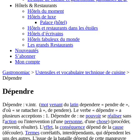
Hôtels & Restaurants
Hôtels du moment
Hôtels de luxe
Palace (hôtel)
Hôtels et restaurants dans les étoiles
Hôtels d’écrivains
Hôtels fabuleux du monde
Les grands Restaurants
Nouveautés
S’abonner
Mon compte
Gastronomiac
>
Ustensiles et vocabulaire technique de cuisine
>
Dépendre
Dépendre
Dépendre : v.intr. (
mot
venant
du
latin
dependere « pendre de »,
d'où « se rattacher à », de pendere). Le verbe « dépendre » a
plusieurs acceptions : 1. Dépendre de : ne
pouvoir
se
réaliser
sans
l'
action
ou l'intervention (d'une
personne
, d'une
chose
) (procéder,
provenir, résulter). L'
effet
, la
conséquence
dépend de la
cause
(découler).
Termes
corrélatifs, interdépendants, qui dépendent les
uns des autres. L'issue de la bataille dépend de cette manœuvre