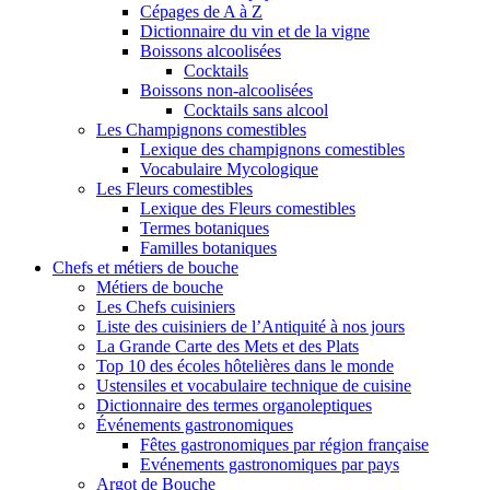
Cépages de A à Z
Dictionnaire du vin et de la vigne
Boissons alcoolisées
Cocktails
Boissons non-alcoolisées
Cocktails sans alcool
Les Champignons comestibles
Lexique des champignons comestibles
Vocabulaire Mycologique
Les Fleurs comestibles
Lexique des Fleurs comestibles
Termes botaniques
Familles botaniques
Chefs et métiers de bouche
Métiers de bouche
Les Chefs cuisiniers
Liste des cuisiniers de l’Antiquité à nos jours
La Grande Carte des Mets et des Plats
Top 10 des écoles hôtelières dans le monde
Ustensiles et vocabulaire technique de cuisine
Dictionnaire des termes organoleptiques
Événements gastronomiques
Fêtes gastronomiques par région française
Evénements gastronomiques par pays
Argot de Bouche