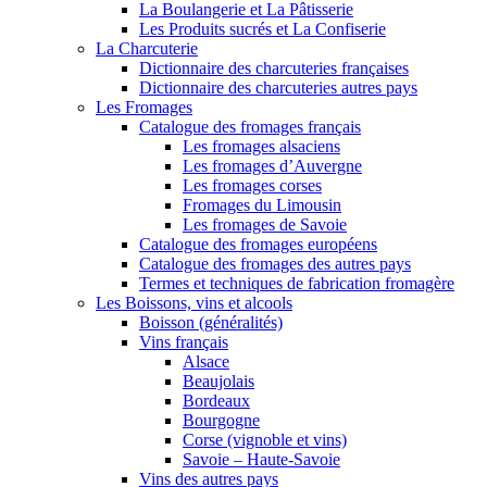
La Boulangerie et La Pâtisserie
Les Produits sucrés et La Confiserie
La Charcuterie
Dictionnaire des charcuteries françaises
Dictionnaire des charcuteries autres pays
Les Fromages
Catalogue des fromages français
Les fromages alsaciens
Les fromages d’Auvergne
Les fromages corses
Fromages du Limousin
Les fromages de Savoie
Catalogue des fromages européens
Catalogue des fromages des autres pays
Termes et techniques de fabrication fromagère
Les Boissons, vins et alcools
Boisson (généralités)
Vins français
Alsace
Beaujolais
Bordeaux
Bourgogne
Corse (vignoble et vins)
Savoie – Haute-Savoie
Vins des autres pays