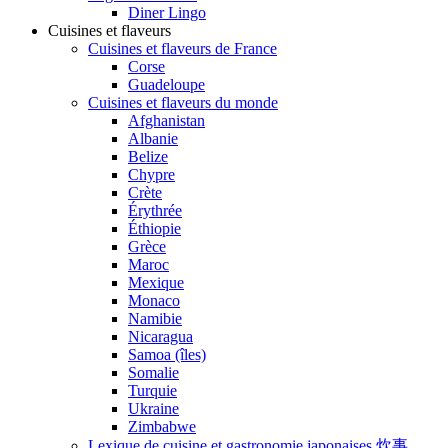
Diner Lingo
Cuisines et flaveurs
Cuisines et flaveurs de France
Corse
Guadeloupe
Cuisines et flaveurs du monde
Afghanistan
Albanie
Belize
Chypre
Crète
Érythrée
Éthiopie
Grèce
Maroc
Mexique
Monaco
Namibie
Nicaragua
Samoa (îles)
Somalie
Turquie
Ukraine
Zimbabwe
Lexique de cuisine et gastronomie japonaises 炊事