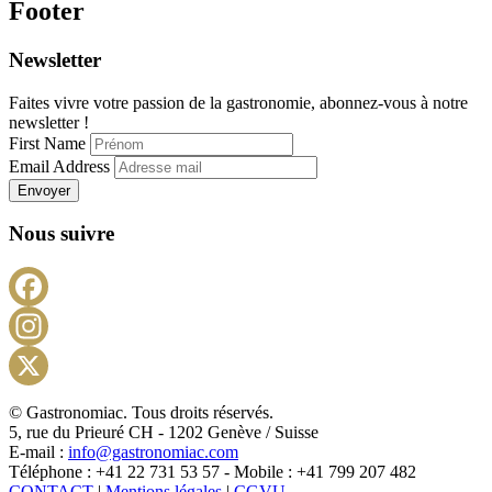
Footer
Newsletter
Faites vivre votre passion de la gastronomie, abonnez-vous à notre
newsletter !
First Name
Email Address
Envoyer
Nous suivre
Facebook
Instagram
X
© Gastronomiac. Tous droits réservés.
5, rue du Prieuré CH - 1202 Genève / Suisse
E-mail :
info@gastronomiac.com
Téléphone : +41 22 731 53 57 - Mobile : +41 799 207 482
CONTACT
|
Mentions légales
|
CGVU