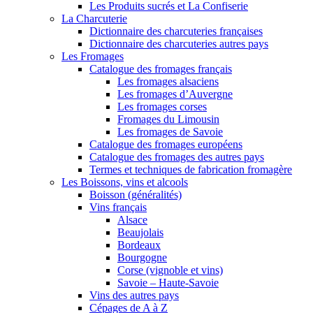
Les Produits sucrés et La Confiserie
La Charcuterie
Dictionnaire des charcuteries françaises
Dictionnaire des charcuteries autres pays
Les Fromages
Catalogue des fromages français
Les fromages alsaciens
Les fromages d’Auvergne
Les fromages corses
Fromages du Limousin
Les fromages de Savoie
Catalogue des fromages européens
Catalogue des fromages des autres pays
Termes et techniques de fabrication fromagère
Les Boissons, vins et alcools
Boisson (généralités)
Vins français
Alsace
Beaujolais
Bordeaux
Bourgogne
Corse (vignoble et vins)
Savoie – Haute-Savoie
Vins des autres pays
Cépages de A à Z