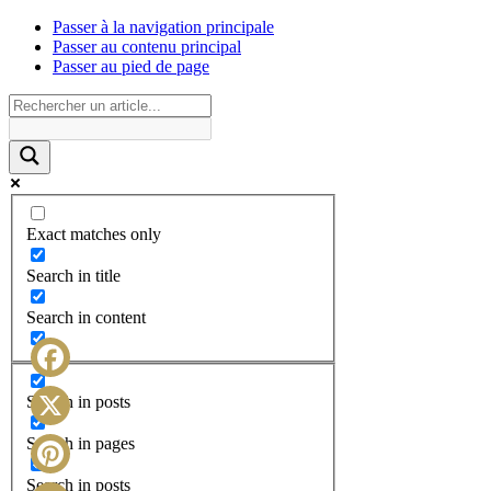
Passer à la navigation principale
Passer au contenu principal
Passer au pied de page
Exact matches only
Search in title
Search in content
Facebook
Search in posts
X
Search in pages
Search in posts
Pinterest