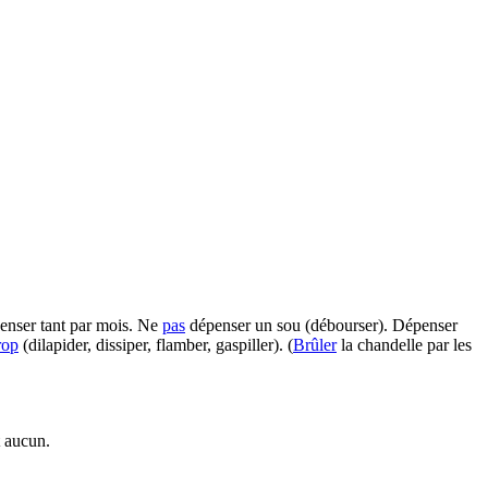
enser tant par mois. Ne
pas
dépenser un sou (débourser). Dépenser
rop
(dilapider, dissiper, flamber, gaspiller). (
Brûler
la chandelle par les
t aucun.