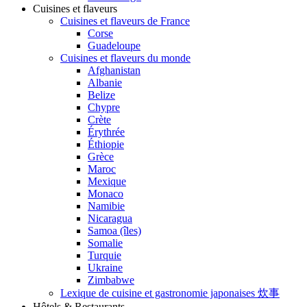
Cuisines et flaveurs
Cuisines et flaveurs de France
Corse
Guadeloupe
Cuisines et flaveurs du monde
Afghanistan
Albanie
Belize
Chypre
Crète
Érythrée
Éthiopie
Grèce
Maroc
Mexique
Monaco
Namibie
Nicaragua
Samoa (îles)
Somalie
Turquie
Ukraine
Zimbabwe
Lexique de cuisine et gastronomie japonaises 炊事
Hôtels & Restaurants