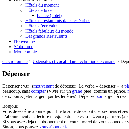
Hôtels du moment
Hôtels de luxe
Palace (hôtel)
Hôtels et restaurants dans les étoiles
Hôtels d’écrivains
Hôtels fabuleux du monde
Les grands Restaurants
Nouveautés
S’abonner
Mon compte
Gastronomiac
>
Ustensiles et vocabulaire technique de cuisine
>
Dépe
Dépenser
Dépenser : v.tr. (
mot
venant
de dépense). Le verbe « dépenser » a
pl
beaucoup, sans
compter
(Vivre sur un
grand
pied, comme un prince,
f
deux bouts, jeter l'argent par les fenêtres). Dépenser
son
argent à des fu
Bonjour,
Vous devez être abonné pour lire la suite de cet article, ses liens et se
L'abonnement à la lecture intégrale du site est à 1 € euro par mois 
Si vous avez déjà un abonnement en cours, merci de vous connecter vi
Sinon, vous pouvez
vous abonner ici.