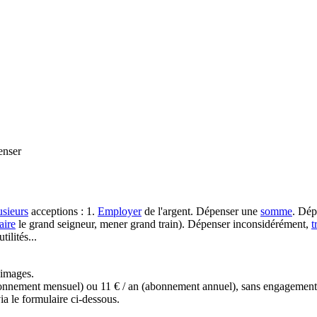
nser
usieurs
acceptions : 1.
Employer
de l'argent. Dépenser une
somme
. Dép
aire
le grand seigneur, mener grand train). Dépenser inconsidérément,
t
tilités...
s images.
(abonnement mensuel) ou 11 € / an (abonnement annuel), sans engagemen
a le formulaire ci-dessous.