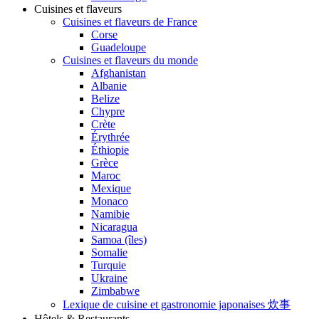
Cuisines et flaveurs
Cuisines et flaveurs de France
Corse
Guadeloupe
Cuisines et flaveurs du monde
Afghanistan
Albanie
Belize
Chypre
Crète
Érythrée
Éthiopie
Grèce
Maroc
Mexique
Monaco
Namibie
Nicaragua
Samoa (îles)
Somalie
Turquie
Ukraine
Zimbabwe
Lexique de cuisine et gastronomie japonaises 炊事
Hôtels & Restaurants