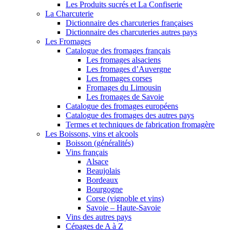
Les Produits sucrés et La Confiserie
La Charcuterie
Dictionnaire des charcuteries françaises
Dictionnaire des charcuteries autres pays
Les Fromages
Catalogue des fromages français
Les fromages alsaciens
Les fromages d’Auvergne
Les fromages corses
Fromages du Limousin
Les fromages de Savoie
Catalogue des fromages européens
Catalogue des fromages des autres pays
Termes et techniques de fabrication fromagère
Les Boissons, vins et alcools
Boisson (généralités)
Vins français
Alsace
Beaujolais
Bordeaux
Bourgogne
Corse (vignoble et vins)
Savoie – Haute-Savoie
Vins des autres pays
Cépages de A à Z