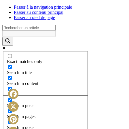
Passer à la navigation principale
Passer au contenu principal
Passer au pied de page
Exact matches only
Search in title
Search in content
Facebook
Search in posts
X
Search in pages
Search in posts
Pinterest