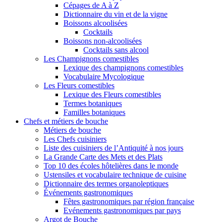
Cépages de A à Z
Dictionnaire du vin et de la vigne
Boissons alcoolisées
Cocktails
Boissons non-alcoolisées
Cocktails sans alcool
Les Champignons comestibles
Lexique des champignons comestibles
Vocabulaire Mycologique
Les Fleurs comestibles
Lexique des Fleurs comestibles
Termes botaniques
Familles botaniques
Chefs et métiers de bouche
Métiers de bouche
Les Chefs cuisiniers
Liste des cuisiniers de l’Antiquité à nos jours
La Grande Carte des Mets et des Plats
Top 10 des écoles hôtelières dans le monde
Ustensiles et vocabulaire technique de cuisine
Dictionnaire des termes organoleptiques
Événements gastronomiques
Fêtes gastronomiques par région française
Evénements gastronomiques par pays
Argot de Bouche