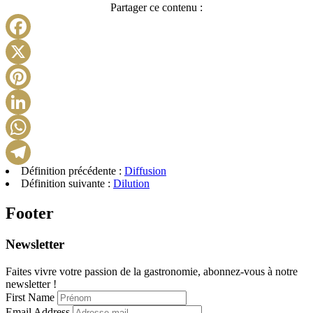
Partager ce contenu :
Facebook
X
Pinterest
LinkedIn
WhatsApp
Définition précédente :
Diffusion
Telegram
Définition suivante :
Dilution
Footer
Newsletter
Faites vivre votre passion de la gastronomie, abonnez-vous à notre
newsletter !
First Name
Email Address