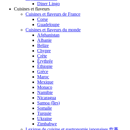
Diner Lingo
Cuisines et flaveurs
Cuisines et flaveurs de France
Corse
Guadeloupe
Cuisines et flaveurs du monde
Afghanistan
Albanie
Belize
Chypre
Crète
Érythrée
Éthiopie
Grèce
Maroc
Mexique
Monaco
Namibie
Nicaragua
Samoa (îles)
Somalie
Turquie
Ukraine
Zimbabwe
Lexique de cuisine et gastronomie japonaises 炊事