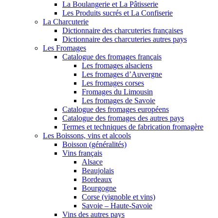
La Boulangerie et La Pâtisserie
Les Produits sucrés et La Confiserie
La Charcuterie
Dictionnaire des charcuteries françaises
Dictionnaire des charcuteries autres pays
Les Fromages
Catalogue des fromages français
Les fromages alsaciens
Les fromages d’Auvergne
Les fromages corses
Fromages du Limousin
Les fromages de Savoie
Catalogue des fromages européens
Catalogue des fromages des autres pays
Termes et techniques de fabrication fromagère
Les Boissons, vins et alcools
Boisson (généralités)
Vins français
Alsace
Beaujolais
Bordeaux
Bourgogne
Corse (vignoble et vins)
Savoie – Haute-Savoie
Vins des autres pays