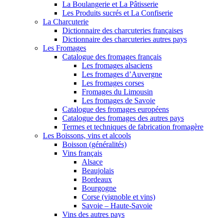
La Boulangerie et La Pâtisserie
Les Produits sucrés et La Confiserie
La Charcuterie
Dictionnaire des charcuteries françaises
Dictionnaire des charcuteries autres pays
Les Fromages
Catalogue des fromages français
Les fromages alsaciens
Les fromages d’Auvergne
Les fromages corses
Fromages du Limousin
Les fromages de Savoie
Catalogue des fromages européens
Catalogue des fromages des autres pays
Termes et techniques de fabrication fromagère
Les Boissons, vins et alcools
Boisson (généralités)
Vins français
Alsace
Beaujolais
Bordeaux
Bourgogne
Corse (vignoble et vins)
Savoie – Haute-Savoie
Vins des autres pays