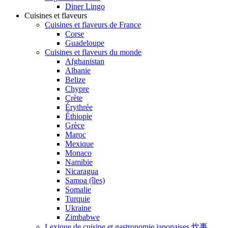
Diner Lingo
Cuisines et flaveurs
Cuisines et flaveurs de France
Corse
Guadeloupe
Cuisines et flaveurs du monde
Afghanistan
Albanie
Belize
Chypre
Crète
Érythrée
Éthiopie
Grèce
Maroc
Mexique
Monaco
Namibie
Nicaragua
Samoa (îles)
Somalie
Turquie
Ukraine
Zimbabwe
Lexique de cuisine et gastronomie japonaises 炊事