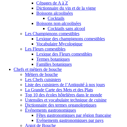
Cépages de A à Z
Dictionnaire du vin et de la vigne
Boissons alcoolisées
Cocktails
Boissons non-alcoolisées
Cocktails sans alcool
Les Champignons comestibles
Lexique des champignons comestibles
Vocabulaire Mycologique
Les Fleurs comestibles
Lexique des Fleurs comestibles
Termes botaniques
Familles botaniques
Chefs et métiers de bouche
Métiers de bouche
Les Chefs cuisiniers
Liste des cuisiniers de l’Antiquité à nos jours
La Grande Carte des Mets et des Plats
Top 10 des écoles hôtelières dans le monde
Ustensiles et vocabulaire technique de cuisine
Dictionnaire des termes organoleptiques
Événements gastronomiques
Fêtes gastronomiques par région française
Evénements gastronomiques par pays
Argot de Bouche