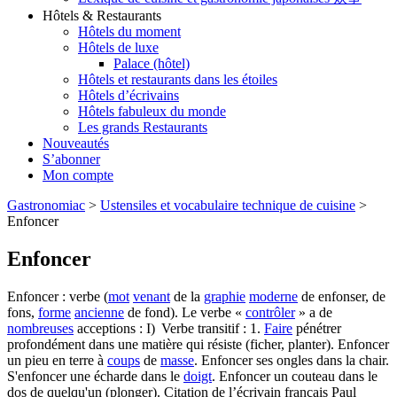
Hôtels & Restaurants
Hôtels du moment
Hôtels de luxe
Palace (hôtel)
Hôtels et restaurants dans les étoiles
Hôtels d’écrivains
Hôtels fabuleux du monde
Les grands Restaurants
Nouveautés
S’abonner
Mon compte
Gastronomiac
>
Ustensiles et vocabulaire technique de cuisine
>
Enfoncer
Enfoncer
Enfoncer : verbe (
mot
venant
de la
graphie
moderne
de enfonser, de
fons,
forme
ancienne
de fond). Le verbe «
contrôler
» a de
nombreuses
acceptions : I) Verbe transitif : 1.
Faire
pénétrer
profondément dans une matière qui résiste (ficher, planter). Enfoncer
un pieu en terre à
coups
de
masse
. Enfoncer ses ongles dans la chair.
S'enfoncer une écharde dans le
doigt
. Enfoncer un couteau dans le
dos de quelqu'un (plonger). Citation de l’écrivain français Paul