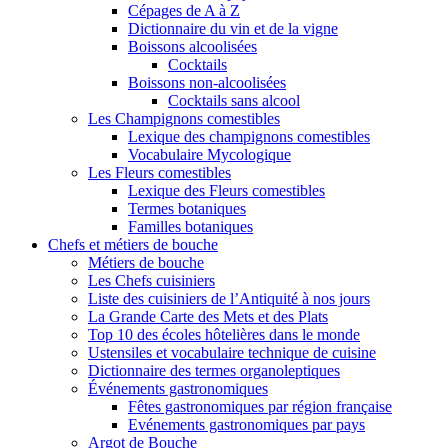
Cépages de A à Z
Dictionnaire du vin et de la vigne
Boissons alcoolisées
Cocktails
Boissons non-alcoolisées
Cocktails sans alcool
Les Champignons comestibles
Lexique des champignons comestibles
Vocabulaire Mycologique
Les Fleurs comestibles
Lexique des Fleurs comestibles
Termes botaniques
Familles botaniques
Chefs et métiers de bouche
Métiers de bouche
Les Chefs cuisiniers
Liste des cuisiniers de l’Antiquité à nos jours
La Grande Carte des Mets et des Plats
Top 10 des écoles hôtelières dans le monde
Ustensiles et vocabulaire technique de cuisine
Dictionnaire des termes organoleptiques
Événements gastronomiques
Fêtes gastronomiques par région française
Evénements gastronomiques par pays
Argot de Bouche