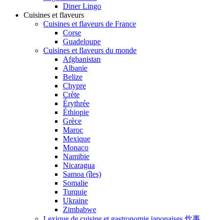
Diner Lingo
Cuisines et flaveurs
Cuisines et flaveurs de France
Corse
Guadeloupe
Cuisines et flaveurs du monde
Afghanistan
Albanie
Belize
Chypre
Crète
Érythrée
Éthiopie
Grèce
Maroc
Mexique
Monaco
Namibie
Nicaragua
Samoa (îles)
Somalie
Turquie
Ukraine
Zimbabwe
Lexique de cuisine et gastronomie japonaises 炊事