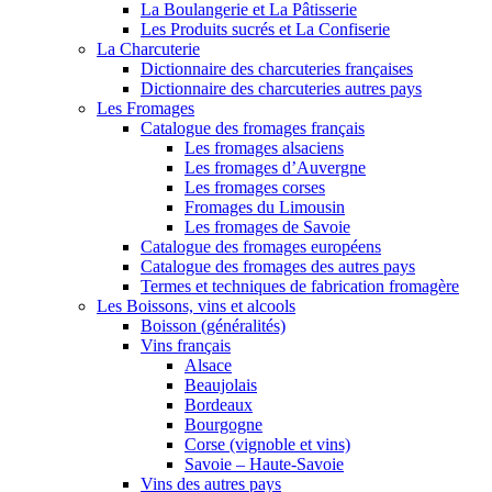
La Boulangerie et La Pâtisserie
Les Produits sucrés et La Confiserie
La Charcuterie
Dictionnaire des charcuteries françaises
Dictionnaire des charcuteries autres pays
Les Fromages
Catalogue des fromages français
Les fromages alsaciens
Les fromages d’Auvergne
Les fromages corses
Fromages du Limousin
Les fromages de Savoie
Catalogue des fromages européens
Catalogue des fromages des autres pays
Termes et techniques de fabrication fromagère
Les Boissons, vins et alcools
Boisson (généralités)
Vins français
Alsace
Beaujolais
Bordeaux
Bourgogne
Corse (vignoble et vins)
Savoie – Haute-Savoie
Vins des autres pays