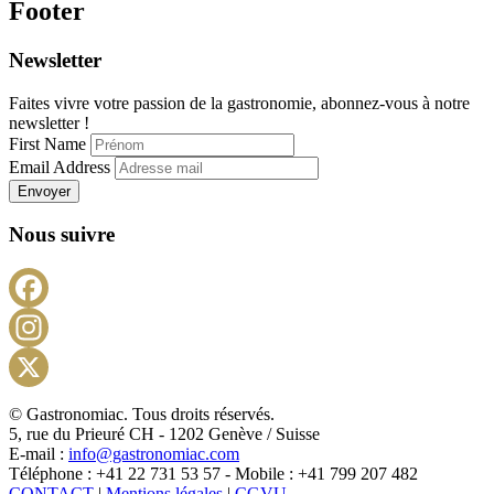
Footer
Newsletter
Faites vivre votre passion de la gastronomie, abonnez-vous à notre
newsletter !
First Name
Email Address
Envoyer
Nous suivre
Facebook
Instagram
X
© Gastronomiac. Tous droits réservés.
5, rue du Prieuré CH - 1202 Genève / Suisse
E-mail :
info@gastronomiac.com
Téléphone : +41 22 731 53 57 - Mobile : +41 799 207 482
CONTACT
|
Mentions légales
|
CGVU