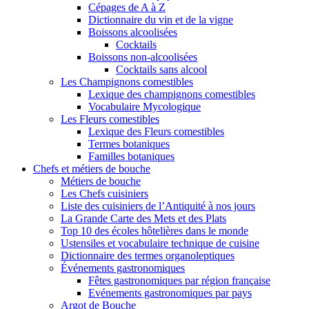
Cépages de A à Z
Dictionnaire du vin et de la vigne
Boissons alcoolisées
Cocktails
Boissons non-alcoolisées
Cocktails sans alcool
Les Champignons comestibles
Lexique des champignons comestibles
Vocabulaire Mycologique
Les Fleurs comestibles
Lexique des Fleurs comestibles
Termes botaniques
Familles botaniques
Chefs et métiers de bouche
Métiers de bouche
Les Chefs cuisiniers
Liste des cuisiniers de l’Antiquité à nos jours
La Grande Carte des Mets et des Plats
Top 10 des écoles hôtelières dans le monde
Ustensiles et vocabulaire technique de cuisine
Dictionnaire des termes organoleptiques
Événements gastronomiques
Fêtes gastronomiques par région française
Evénements gastronomiques par pays
Argot de Bouche