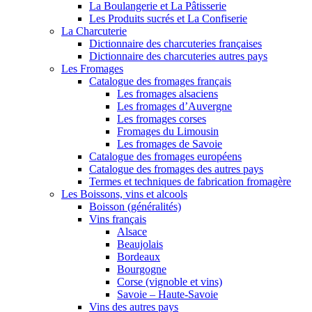
La Boulangerie et La Pâtisserie
Les Produits sucrés et La Confiserie
La Charcuterie
Dictionnaire des charcuteries françaises
Dictionnaire des charcuteries autres pays
Les Fromages
Catalogue des fromages français
Les fromages alsaciens
Les fromages d’Auvergne
Les fromages corses
Fromages du Limousin
Les fromages de Savoie
Catalogue des fromages européens
Catalogue des fromages des autres pays
Termes et techniques de fabrication fromagère
Les Boissons, vins et alcools
Boisson (généralités)
Vins français
Alsace
Beaujolais
Bordeaux
Bourgogne
Corse (vignoble et vins)
Savoie – Haute-Savoie
Vins des autres pays