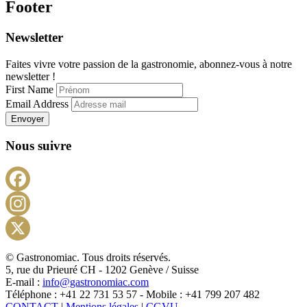
Footer
Newsletter
Faites vivre votre passion de la gastronomie, abonnez-vous à notre
newsletter !
First Name
Email Address
Envoyer
Nous suivre
Facebook
Instagram
X
© Gastronomiac. Tous droits réservés.
5, rue du Prieuré CH - 1202 Genève / Suisse
E-mail :
info@gastronomiac.com
Téléphone : +41 22 731 53 57 - Mobile : +41 799 207 482
CONTACT
|
Mentions légales
|
CGVU