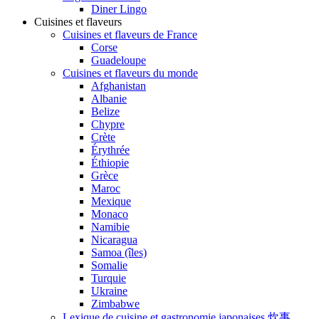
Diner Lingo
Cuisines et flaveurs
Cuisines et flaveurs de France
Corse
Guadeloupe
Cuisines et flaveurs du monde
Afghanistan
Albanie
Belize
Chypre
Crète
Érythrée
Éthiopie
Grèce
Maroc
Mexique
Monaco
Namibie
Nicaragua
Samoa (îles)
Somalie
Turquie
Ukraine
Zimbabwe
Lexique de cuisine et gastronomie japonaises 炊事