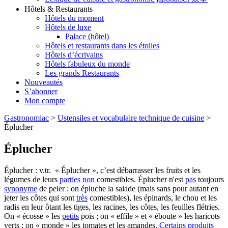
Hôtels & Restaurants
Hôtels du moment
Hôtels de luxe
Palace (hôtel)
Hôtels et restaurants dans les étoiles
Hôtels d’écrivains
Hôtels fabuleux du monde
Les grands Restaurants
Nouveautés
S’abonner
Mon compte
Gastronomiac
>
Ustensiles et vocabulaire technique de cuisine
>
Éplucher
Éplucher
Éplucher : v.tr. « Éplucher », c’est débarrasser les fruits et les
légumes de leurs
parties
non
comestibles. Éplucher n'est
pas
toujours
synonyme
de peler : on épluche la salade (mais sans pour autant en
jeter les côtes qui sont
très
comestibles), les épinards, le chou et les
radis en leur ôtant les tiges, les racines, les côtes, les feuilles flétries.
On « écosse » les
petits
pois ; on « effile » et « éboute » les haricots
verts ; on « monde » les tomates et les amandes.
Certains
produits