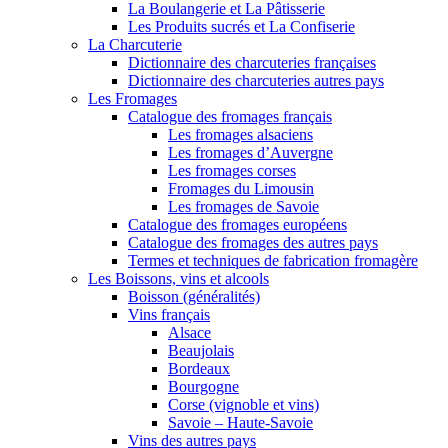
La Boulangerie et La Pâtisserie
Les Produits sucrés et La Confiserie
La Charcuterie
Dictionnaire des charcuteries françaises
Dictionnaire des charcuteries autres pays
Les Fromages
Catalogue des fromages français
Les fromages alsaciens
Les fromages d’Auvergne
Les fromages corses
Fromages du Limousin
Les fromages de Savoie
Catalogue des fromages européens
Catalogue des fromages des autres pays
Termes et techniques de fabrication fromagère
Les Boissons, vins et alcools
Boisson (généralités)
Vins français
Alsace
Beaujolais
Bordeaux
Bourgogne
Corse (vignoble et vins)
Savoie – Haute-Savoie
Vins des autres pays