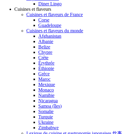
Diner Lingo
Cuisines et flaveurs
Cuisines et flaveurs de France
Corse
Guadeloupe
Cuisines et flaveurs du monde
Afghanistan
Albanie
Belize
Chypre
Crète
Érythrée
Éthiopie
Grèce
Maroc
Mexique
Monaco
Namibie
Nicaragua
Samoa (îles)
Somalie
Turquie
Ukraine
Zimbabwe
Lexique de cuisine et gastronomie japonaises 炊事