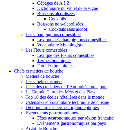
Cépages de A à Z
Dictionnaire du vin et de la vigne
Boissons alcoolisées
Cocktails
Boissons non-alcoolisées
Cocktails sans alcool
Les Champignons comestibles
Lexique des champignons comestibles
Vocabulaire Mycologique
Les Fleurs comestibles
Lexique des Fleurs comestibles
Termes botaniques
Familles botaniques
Chefs et métiers de bouche
Métiers de bouche
Les Chefs cuisiniers
Liste des cuisiniers de l’Antiquité à nos jours
La Grande Carte des Mets et des Plats
Top 10 des écoles hôtelières dans le monde
Ustensiles et vocabulaire technique de cuisine
Dictionnaire des termes organoleptiques
Événements gastronomiques
Fêtes gastronomiques par région française
Evénements gastronomiques par pays
Argot de Bouche