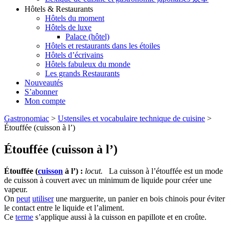
Hôtels & Restaurants
Hôtels du moment
Hôtels de luxe
Palace (hôtel)
Hôtels et restaurants dans les étoiles
Hôtels d’écrivains
Hôtels fabuleux du monde
Les grands Restaurants
Nouveautés
S’abonner
Mon compte
Gastronomiac
>
Ustensiles et vocabulaire technique de cuisine
>
Étouffée (cuisson à l’)
Étouffée (cuisson à l’)
Étouffée (
cuisson
à l’) :
locut.
La cuisson à l’étouffée est un mode
de cuisson à couvert avec un minimum de liquide pour créer une
vapeur.
On
peut
utiliser
une marguerite, un panier en bois chinois pour éviter
le contact entre le liquide et l’aliment.
Ce
terme
s’applique aussi à la cuisson en papillote et en croûte.