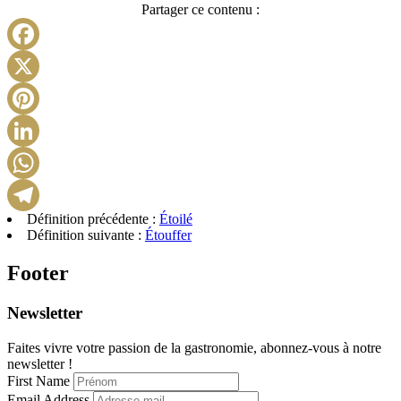
Partager ce contenu :
Facebook
X
Pinterest
LinkedIn
WhatsApp
Définition précédente :
Étoilé
Telegram
Définition suivante :
Étouffer
Footer
Newsletter
Faites vivre votre passion de la gastronomie, abonnez-vous à notre
newsletter !
First Name
Email Address