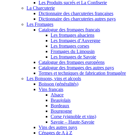
Les Produits sucrés et La Confiserie
La Charcuterie
Dictionnaire des charcuteries françaises
Dictionnaire des charcuteries autres pays
Les Fromages
Catalogue des fromages français
Les fromages alsaciens
Les fromages d’Auvergne
Les fromages corses
Fromages du Limousin
Les fromages de Savoie
Catalogue des fromages européens
Catalogue des fromages des autres pays
Termes et techniques de fabrication fromagère
Les Boissons, vins et alcools
Boisson (généralités)
Vins français
Alsace
Beaujolais
Bordeaux
Bourgogne
Corse (vignoble et vins)
Savoie – Haute-Savoie
Vins des autres pays
Cépages de A à Z