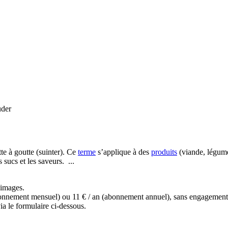
der
te à goutte (suinter). Ce
terme
s’applique à des
produits
(viande, légu
 sucs et les saveurs. ...
s images.
(abonnement mensuel) ou 11 € / an (abonnement annuel), sans engagemen
a le formulaire ci-dessous.