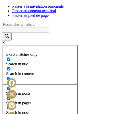
Passer à la navigation principale
Passer au contenu principal
Passer au pied de page
Exact matches only
Search in title
Search in content
Facebook
Search in posts
X
Search in pages
Search in posts
Pinterest