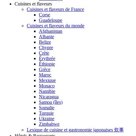
Cuisines et flaveurs
Cuisines et flaveurs de France
Corse
Guadeloupe
Cuisines et flaveurs du monde
Afghanistan
Albanie
Belize
Chypre
Crète
Érythrée
Éthiopie
Grèce
Maroc
Mexique
Monaco
Namibie
Nicaragua
Samoa (îles)
Somalie
Turquie
Ukraine
Zimbabwe
Lexique de cuisine et gastronomie japonaises 炊事
Hôtels & Restaurants