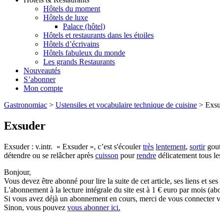
Hôtels du moment
Hôtels de luxe
Palace (hôtel)
Hôtels et restaurants dans les étoiles
Hôtels d’écrivains
Hôtels fabuleux du monde
Les grands Restaurants
Nouveautés
S’abonner
Mon compte
Gastronomiac
>
Ustensiles et vocabulaire technique de cuisine
>
Exsu
Exsuder
Exsuder : v.intr. « Exsuder », c’est s'écouler
très
lentement
,
sortir
gout
détendre ou se relâcher après
cuisson
pour
rendre
délicatement tous les
Bonjour,
Vous devez être abonné pour lire la suite de cet article, ses liens et se
L'abonnement à la lecture intégrale du site est à 1 € euro par mois 
Si vous avez déjà un abonnement en cours, merci de vous connecter vi
Sinon, vous pouvez
vous abonner ici.