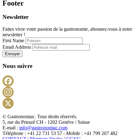
Footer
Newsletter
Faites vivre votre passion de la gastronomie, abonnez-vous à notre
newsletter !
First Name
Email Address
Envoyer
Nous suivre
Facebook
Instagram
X
© Gastronomiac. Tous droits réservés.
5, rue du Prieuré CH - 1202 Genève / Suisse
E-mail :
info@gastronomiac.com
Téléphone : +41 22 731 53 57 - Mobile : +41 799 207 482
CONTACT
|
Mentions légales
|
CGVU