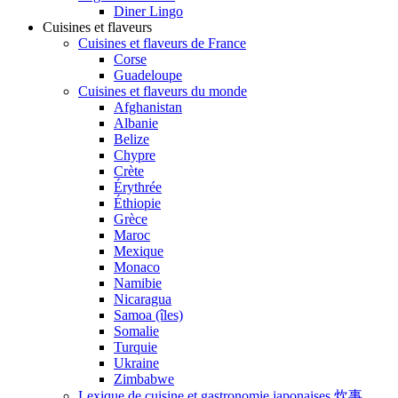
Diner Lingo
Cuisines et flaveurs
Cuisines et flaveurs de France
Corse
Guadeloupe
Cuisines et flaveurs du monde
Afghanistan
Albanie
Belize
Chypre
Crète
Érythrée
Éthiopie
Grèce
Maroc
Mexique
Monaco
Namibie
Nicaragua
Samoa (îles)
Somalie
Turquie
Ukraine
Zimbabwe
Lexique de cuisine et gastronomie japonaises 炊事