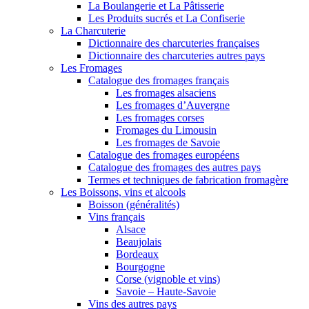
La Boulangerie et La Pâtisserie
Les Produits sucrés et La Confiserie
La Charcuterie
Dictionnaire des charcuteries françaises
Dictionnaire des charcuteries autres pays
Les Fromages
Catalogue des fromages français
Les fromages alsaciens
Les fromages d’Auvergne
Les fromages corses
Fromages du Limousin
Les fromages de Savoie
Catalogue des fromages européens
Catalogue des fromages des autres pays
Termes et techniques de fabrication fromagère
Les Boissons, vins et alcools
Boisson (généralités)
Vins français
Alsace
Beaujolais
Bordeaux
Bourgogne
Corse (vignoble et vins)
Savoie – Haute-Savoie
Vins des autres pays