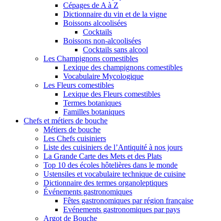
Cépages de A à Z
Dictionnaire du vin et de la vigne
Boissons alcoolisées
Cocktails
Boissons non-alcoolisées
Cocktails sans alcool
Les Champignons comestibles
Lexique des champignons comestibles
Vocabulaire Mycologique
Les Fleurs comestibles
Lexique des Fleurs comestibles
Termes botaniques
Familles botaniques
Chefs et métiers de bouche
Métiers de bouche
Les Chefs cuisiniers
Liste des cuisiniers de l’Antiquité à nos jours
La Grande Carte des Mets et des Plats
Top 10 des écoles hôtelières dans le monde
Ustensiles et vocabulaire technique de cuisine
Dictionnaire des termes organoleptiques
Événements gastronomiques
Fêtes gastronomiques par région française
Evénements gastronomiques par pays
Argot de Bouche