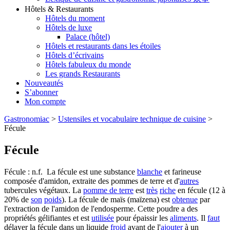
Hôtels & Restaurants
Hôtels du moment
Hôtels de luxe
Palace (hôtel)
Hôtels et restaurants dans les étoiles
Hôtels d’écrivains
Hôtels fabuleux du monde
Les grands Restaurants
Nouveautés
S’abonner
Mon compte
Gastronomiac
>
Ustensiles et vocabulaire technique de cuisine
>
Fécule
Fécule
Fécule : n.f. La fécule est une substance
blanche
et farineuse
composée d'amidon, extraite des pommes de terre et d'
autres
tubercules végétaux. La
pomme de terre
est
très
riche
en fécule (12 à
20% de
son
poids
). La fécule de maïs (maïzena) est
obtenue
par
l'extraction de l'amidon de l'endosperme. Cette poudre a des
propriétés gélifiantes et est
utilisée
pour épaissir les
aliments
. Il
faut
délayer la fécule dans un liquide
froid
avant de l'
ajouter
à un