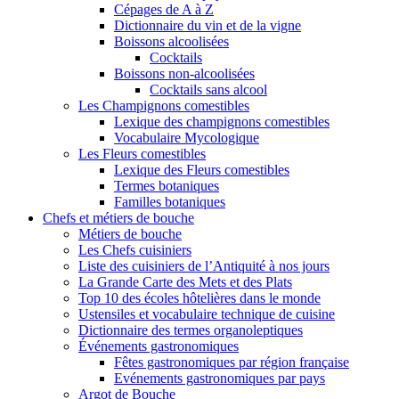
Cépages de A à Z
Dictionnaire du vin et de la vigne
Boissons alcoolisées
Cocktails
Boissons non-alcoolisées
Cocktails sans alcool
Les Champignons comestibles
Lexique des champignons comestibles
Vocabulaire Mycologique
Les Fleurs comestibles
Lexique des Fleurs comestibles
Termes botaniques
Familles botaniques
Chefs et métiers de bouche
Métiers de bouche
Les Chefs cuisiniers
Liste des cuisiniers de l’Antiquité à nos jours
La Grande Carte des Mets et des Plats
Top 10 des écoles hôtelières dans le monde
Ustensiles et vocabulaire technique de cuisine
Dictionnaire des termes organoleptiques
Événements gastronomiques
Fêtes gastronomiques par région française
Evénements gastronomiques par pays
Argot de Bouche