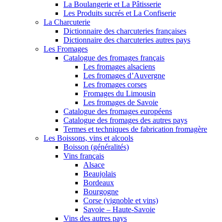
La Boulangerie et La Pâtisserie
Les Produits sucrés et La Confiserie
La Charcuterie
Dictionnaire des charcuteries françaises
Dictionnaire des charcuteries autres pays
Les Fromages
Catalogue des fromages français
Les fromages alsaciens
Les fromages d’Auvergne
Les fromages corses
Fromages du Limousin
Les fromages de Savoie
Catalogue des fromages européens
Catalogue des fromages des autres pays
Termes et techniques de fabrication fromagère
Les Boissons, vins et alcools
Boisson (généralités)
Vins français
Alsace
Beaujolais
Bordeaux
Bourgogne
Corse (vignoble et vins)
Savoie – Haute-Savoie
Vins des autres pays