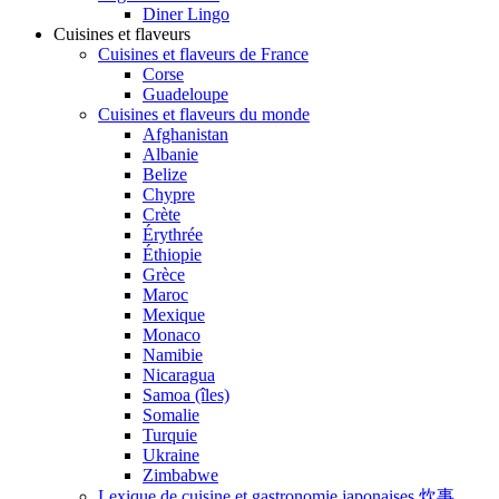
Diner Lingo
Cuisines et flaveurs
Cuisines et flaveurs de France
Corse
Guadeloupe
Cuisines et flaveurs du monde
Afghanistan
Albanie
Belize
Chypre
Crète
Érythrée
Éthiopie
Grèce
Maroc
Mexique
Monaco
Namibie
Nicaragua
Samoa (îles)
Somalie
Turquie
Ukraine
Zimbabwe
Lexique de cuisine et gastronomie japonaises 炊事