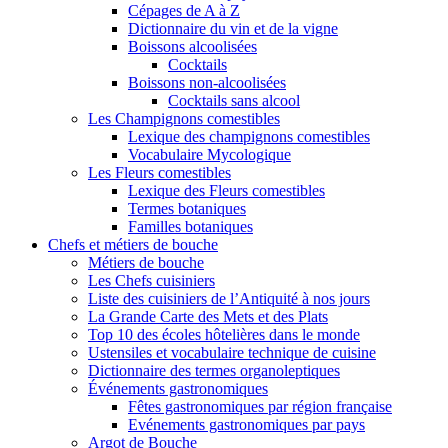
Cépages de A à Z
Dictionnaire du vin et de la vigne
Boissons alcoolisées
Cocktails
Boissons non-alcoolisées
Cocktails sans alcool
Les Champignons comestibles
Lexique des champignons comestibles
Vocabulaire Mycologique
Les Fleurs comestibles
Lexique des Fleurs comestibles
Termes botaniques
Familles botaniques
Chefs et métiers de bouche
Métiers de bouche
Les Chefs cuisiniers
Liste des cuisiniers de l’Antiquité à nos jours
La Grande Carte des Mets et des Plats
Top 10 des écoles hôtelières dans le monde
Ustensiles et vocabulaire technique de cuisine
Dictionnaire des termes organoleptiques
Événements gastronomiques
Fêtes gastronomiques par région française
Evénements gastronomiques par pays
Argot de Bouche