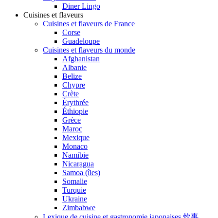
Diner Lingo
Cuisines et flaveurs
Cuisines et flaveurs de France
Corse
Guadeloupe
Cuisines et flaveurs du monde
Afghanistan
Albanie
Belize
Chypre
Crète
Érythrée
Éthiopie
Grèce
Maroc
Mexique
Monaco
Namibie
Nicaragua
Samoa (îles)
Somalie
Turquie
Ukraine
Zimbabwe
Lexique de cuisine et gastronomie japonaises 炊事