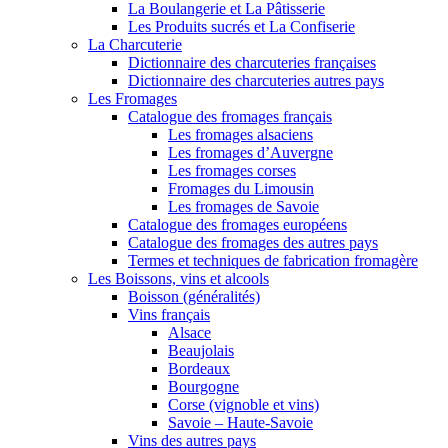
La Boulangerie et La Pâtisserie
Les Produits sucrés et La Confiserie
La Charcuterie
Dictionnaire des charcuteries françaises
Dictionnaire des charcuteries autres pays
Les Fromages
Catalogue des fromages français
Les fromages alsaciens
Les fromages d’Auvergne
Les fromages corses
Fromages du Limousin
Les fromages de Savoie
Catalogue des fromages européens
Catalogue des fromages des autres pays
Termes et techniques de fabrication fromagère
Les Boissons, vins et alcools
Boisson (généralités)
Vins français
Alsace
Beaujolais
Bordeaux
Bourgogne
Corse (vignoble et vins)
Savoie – Haute-Savoie
Vins des autres pays