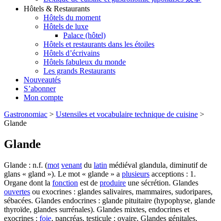
Hôtels & Restaurants
Hôtels du moment
Hôtels de luxe
Palace (hôtel)
Hôtels et restaurants dans les étoiles
Hôtels d’écrivains
Hôtels fabuleux du monde
Les grands Restaurants
Nouveautés
S’abonner
Mon compte
Gastronomiac
>
Ustensiles et vocabulaire technique de cuisine
>
Glande
Glande
Glande : n.f. (
mot
venant
du
latin
médiéval glandula, diminutif de
glans « gland »). Le mot « glande » a
plusieurs
acceptions : 1.
Organe dont la
fonction
est de
produire
une sécrétion. Glandes
ouvertes
ou exocrines : glandes salivaires, mammaires, sudoripares,
sébacées. Glandes endocrines : glande pituitaire (hypophyse, glande
thyroïde, glandes surrénales). Glandes mixtes, endocrines et
exocrines :
foie
, pancréas, testicule ; ovaire. Glandes génitales,