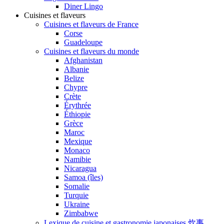
Diner Lingo
Cuisines et flaveurs
Cuisines et flaveurs de France
Corse
Guadeloupe
Cuisines et flaveurs du monde
Afghanistan
Albanie
Belize
Chypre
Crète
Érythrée
Éthiopie
Grèce
Maroc
Mexique
Monaco
Namibie
Nicaragua
Samoa (îles)
Somalie
Turquie
Ukraine
Zimbabwe
Lexique de cuisine et gastronomie japonaises 炊事