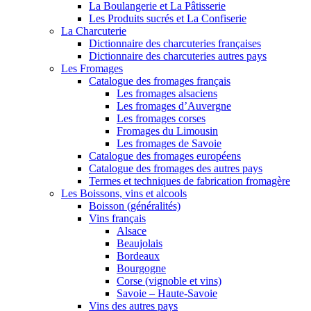
La Boulangerie et La Pâtisserie
Les Produits sucrés et La Confiserie
La Charcuterie
Dictionnaire des charcuteries françaises
Dictionnaire des charcuteries autres pays
Les Fromages
Catalogue des fromages français
Les fromages alsaciens
Les fromages d’Auvergne
Les fromages corses
Fromages du Limousin
Les fromages de Savoie
Catalogue des fromages européens
Catalogue des fromages des autres pays
Termes et techniques de fabrication fromagère
Les Boissons, vins et alcools
Boisson (généralités)
Vins français
Alsace
Beaujolais
Bordeaux
Bourgogne
Corse (vignoble et vins)
Savoie – Haute-Savoie
Vins des autres pays