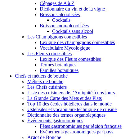
Cépages de A à Z
Dictionnaire du vin et de la vigne
Boissons alcoolisées
Cocktails
Boissons non-alcoolisées
Cocktails sans alcool
Les Champignons comestibles
Lexique des champignons comestibles
Vocabulaire Mycologique
Les Fleurs comestibles
Lexique des Fleurs comestibles
Termes botaniques
Familles botaniques
Chefs et métiers de bouche
Métiers de bouche
Les Chefs cuisiniers
Liste des cuisiniers de l’Antiquité à nos jours
La Grande Carte des Mets et des Plats
Top 10 des écoles hôtelières dans le monde
Ustensiles et vocabulaire technique de cuisine
Dictionnaire des termes organoleptiques
Événements gastronomiques
Fêtes gastronomiques par région française
Evénements gastronomiques par pays
Argot de Bouche