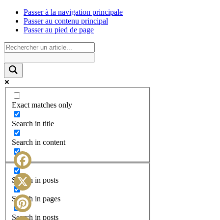
Passer à la navigation principale
Passer au contenu principal
Passer au pied de page
Exact matches only
Search in title
Search in content
Facebook
Search in posts
X
Search in pages
Search in posts
Pinterest