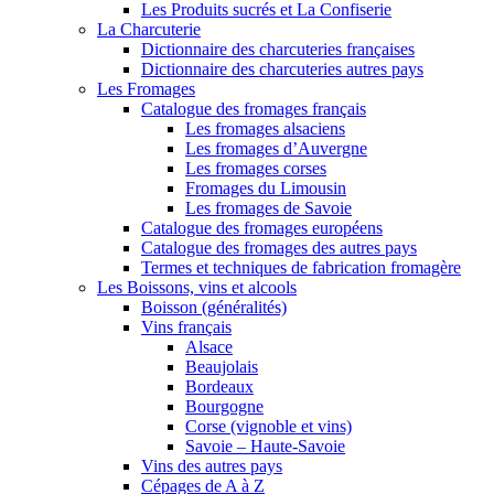
Les Produits sucrés et La Confiserie
La Charcuterie
Dictionnaire des charcuteries françaises
Dictionnaire des charcuteries autres pays
Les Fromages
Catalogue des fromages français
Les fromages alsaciens
Les fromages d’Auvergne
Les fromages corses
Fromages du Limousin
Les fromages de Savoie
Catalogue des fromages européens
Catalogue des fromages des autres pays
Termes et techniques de fabrication fromagère
Les Boissons, vins et alcools
Boisson (généralités)
Vins français
Alsace
Beaujolais
Bordeaux
Bourgogne
Corse (vignoble et vins)
Savoie – Haute-Savoie
Vins des autres pays
Cépages de A à Z