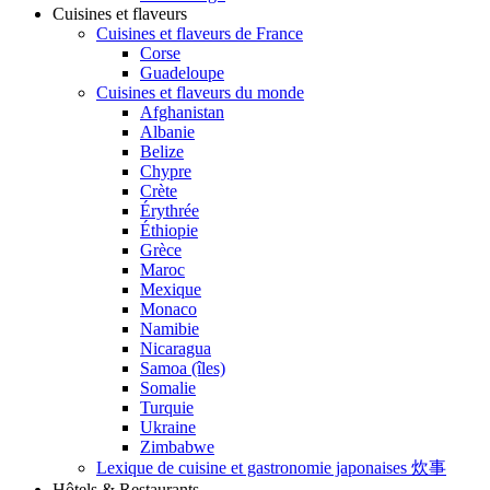
Cuisines et flaveurs
Cuisines et flaveurs de France
Corse
Guadeloupe
Cuisines et flaveurs du monde
Afghanistan
Albanie
Belize
Chypre
Crète
Érythrée
Éthiopie
Grèce
Maroc
Mexique
Monaco
Namibie
Nicaragua
Samoa (îles)
Somalie
Turquie
Ukraine
Zimbabwe
Lexique de cuisine et gastronomie japonaises 炊事
Hôtels & Restaurants