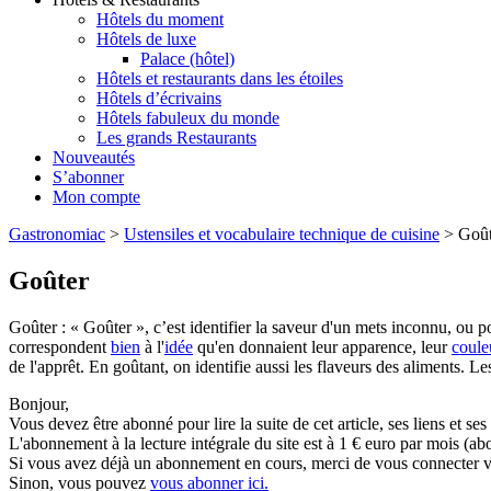
Hôtels du moment
Hôtels de luxe
Palace (hôtel)
Hôtels et restaurants dans les étoiles
Hôtels d’écrivains
Hôtels fabuleux du monde
Les grands Restaurants
Nouveautés
S’abonner
Mon compte
Gastronomiac
>
Ustensiles et vocabulaire technique de cuisine
>
Goût
Goûter
Goûter : « Goûter », c’est identifier la saveur d'un mets inconnu, ou 
correspondent
bien
à l'
idée
qu'en donnaient leur apparence, leur
coule
de l'apprêt. En goûtant, on identifie aussi les flaveurs des aliments. Les
Bonjour,
Vous devez être abonné pour lire la suite de cet article, ses liens et se
L'abonnement à la lecture intégrale du site est à 1 € euro par mois 
Si vous avez déjà un abonnement en cours, merci de vous connecter vi
Sinon, vous pouvez
vous abonner ici.