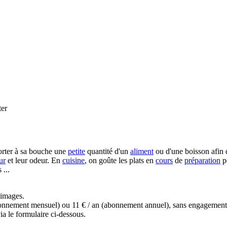
er
porter à sa bouche une
petite
quantité d'un
aliment
ou d'une boisson afin
ur
et leur odeur. En
cuisine
, on goûte les plats en
cours
de
préparation
po
 ...
s images.
(abonnement mensuel) ou 11 € / an (abonnement annuel), sans engagemen
a le formulaire ci-dessous.