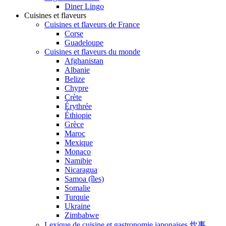
Diner Lingo
Cuisines et flaveurs
Cuisines et flaveurs de France
Corse
Guadeloupe
Cuisines et flaveurs du monde
Afghanistan
Albanie
Belize
Chypre
Crète
Érythrée
Éthiopie
Grèce
Maroc
Mexique
Monaco
Namibie
Nicaragua
Samoa (îles)
Somalie
Turquie
Ukraine
Zimbabwe
Lexique de cuisine et gastronomie japonaises 炊事