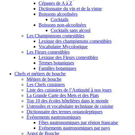
Cépages de A à Z
Dictionnaire du vin et de la vigne
Boissons alcoolisées
Cocktails
Boissons non-alcoolisées
Cocktails sans alcool
Les Champignons comestibles
Lexique des champignons comestibles
Vocabulaire Mycologique
Les Fleurs comestibles
Lexique des Fleurs comestibles
Termes botaniques
Familles botaniques
Chefs et métiers de bouche
Métiers de bouche
Les Chefs cuisiniers
Liste des cuisiniers de l’Antiquité à nos jours
La Grande Carte des Mets et des Plats
Top 10 des écoles hôtelières dans le monde
Ustensiles et vocabulaire technique de cuisine
Dictionnaire des termes organoleptiques
Événements gastronomiques
Fêtes gastronomiques par région française
Evénements gastronomiques par pays
Argot de Bouche