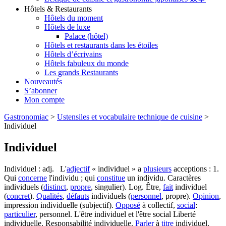
Hôtels & Restaurants
Hôtels du moment
Hôtels de luxe
Palace (hôtel)
Hôtels et restaurants dans les étoiles
Hôtels d’écrivains
Hôtels fabuleux du monde
Les grands Restaurants
Nouveautés
S’abonner
Mon compte
Gastronomiac
>
Ustensiles et vocabulaire technique de cuisine
>
Individuel
Individuel
Individuel : adj. L'
adjectif
« individuel » a
plusieurs
acceptions : 1.
Qui
concerne
l'individu ; qui
constitue
un individu. Caractères
individuels (
distinct
,
propre
, singulier). Log. Être,
fait
individuel
(
concret
).
Qualités
,
défauts
individuels (
personnel
, propre).
Opinion
,
impression individuelle (subjectif).
Opposé
à collectif,
social
:
particulier
, personnel. L'être individuel et l'être social Liberté
individuelle. Responsabilité individuelle.
Parler
à
titre
individuel.