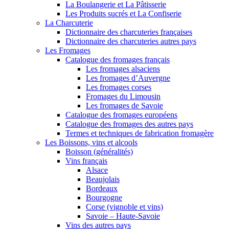
La Boulangerie et La Pâtisserie
Les Produits sucrés et La Confiserie
La Charcuterie
Dictionnaire des charcuteries françaises
Dictionnaire des charcuteries autres pays
Les Fromages
Catalogue des fromages français
Les fromages alsaciens
Les fromages d’Auvergne
Les fromages corses
Fromages du Limousin
Les fromages de Savoie
Catalogue des fromages européens
Catalogue des fromages des autres pays
Termes et techniques de fabrication fromagère
Les Boissons, vins et alcools
Boisson (généralités)
Vins français
Alsace
Beaujolais
Bordeaux
Bourgogne
Corse (vignoble et vins)
Savoie – Haute-Savoie
Vins des autres pays