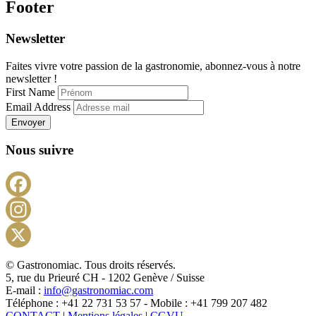
Footer
Newsletter
Faites vivre votre passion de la gastronomie, abonnez-vous à notre
newsletter !
First Name
Email Address
Envoyer
Nous suivre
Facebook
Instagram
X
© Gastronomiac. Tous droits réservés.
5, rue du Prieuré CH - 1202 Genève / Suisse
E-mail :
info@gastronomiac.com
Téléphone : +41 22 731 53 57 - Mobile : +41 799 207 482
CONTACT
|
Mentions légales
|
CGVU