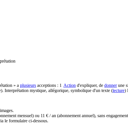
prétation
rétation » a
plusieurs
acceptions : 1
Action
d'expliquer, de
donner
une s
. Interprétation mystique, allégorique, symbolique d'un texte (
lecture
)
s images.
(abonnement mensuel) ou 11 € / an (abonnement annuel), sans engagemen
a le formulaire ci-dessous.