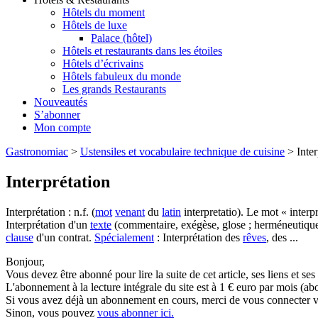
Hôtels du moment
Hôtels de luxe
Palace (hôtel)
Hôtels et restaurants dans les étoiles
Hôtels d’écrivains
Hôtels fabuleux du monde
Les grands Restaurants
Nouveautés
S’abonner
Mon compte
Gastronomiac
>
Ustensiles et vocabulaire technique de cuisine
>
Inter
Interprétation
Interprétation : n.f. (
mot
venant
du
latin
interpretatio). Le mot « interp
Interprétation d'un
texte
(commentaire, exégèse, glose ; herméneutique)
clause
d'un contrat.
Spécialement
: Interprétation des
rêves
, des ...
Bonjour,
Vous devez être abonné pour lire la suite de cet article, ses liens et se
L'abonnement à la lecture intégrale du site est à 1 € euro par mois 
Si vous avez déjà un abonnement en cours, merci de vous connecter vi
Sinon, vous pouvez
vous abonner ici.