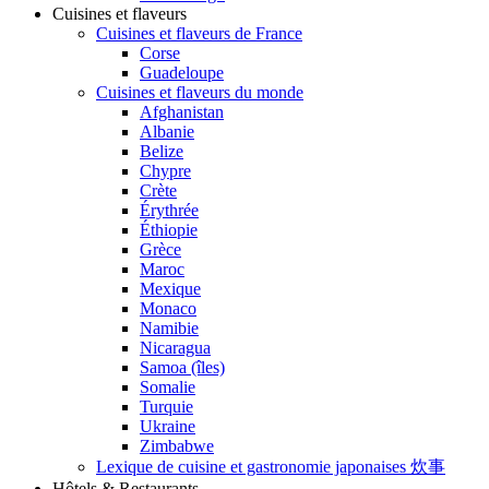
Cuisines et flaveurs
Cuisines et flaveurs de France
Corse
Guadeloupe
Cuisines et flaveurs du monde
Afghanistan
Albanie
Belize
Chypre
Crète
Érythrée
Éthiopie
Grèce
Maroc
Mexique
Monaco
Namibie
Nicaragua
Samoa (îles)
Somalie
Turquie
Ukraine
Zimbabwe
Lexique de cuisine et gastronomie japonaises 炊事
Hôtels & Restaurants