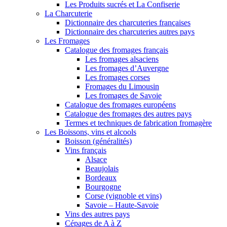
Les Produits sucrés et La Confiserie
La Charcuterie
Dictionnaire des charcuteries françaises
Dictionnaire des charcuteries autres pays
Les Fromages
Catalogue des fromages français
Les fromages alsaciens
Les fromages d’Auvergne
Les fromages corses
Fromages du Limousin
Les fromages de Savoie
Catalogue des fromages européens
Catalogue des fromages des autres pays
Termes et techniques de fabrication fromagère
Les Boissons, vins et alcools
Boisson (généralités)
Vins français
Alsace
Beaujolais
Bordeaux
Bourgogne
Corse (vignoble et vins)
Savoie – Haute-Savoie
Vins des autres pays
Cépages de A à Z