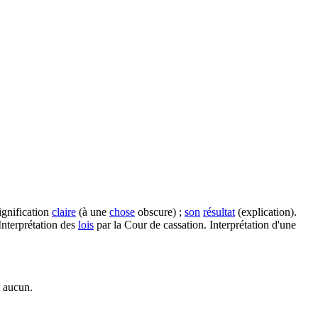
ignification
claire
(à une
chose
obscure) ;
son
résultat
(explication).
 Interprétation des
lois
par la Cour de cassation. Interprétation d'une
t aucun.