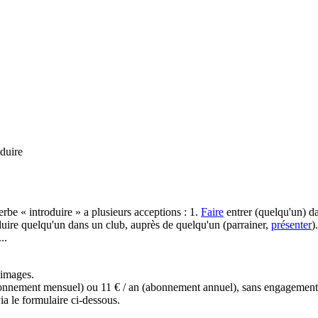
oduire
rbe « introduire » a plusieurs acceptions : 1.
Faire
entrer (quelqu'un) da
oduire quelqu'un dans un club, auprès de quelqu'un (parrainer,
présenter
)
..
s images.
(abonnement mensuel) ou 11 € / an (abonnement annuel), sans engagemen
a le formulaire ci-dessous.