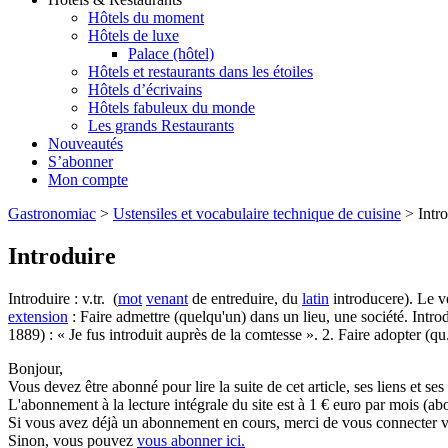
Hôtels du moment
Hôtels de luxe
Palace (hôtel)
Hôtels et restaurants dans les étoiles
Hôtels d’écrivains
Hôtels fabuleux du monde
Les grands Restaurants
Nouveautés
S’abonner
Mon compte
Gastronomiac
>
Ustensiles et vocabulaire technique de cuisine
>
Intr
Introduire
Introduire : v.tr. (
mot
venant
de entreduire, du
latin
introducere). Le ve
extension
: Faire admettre (quelqu'un) dans un lieu, une société. Intr
1889) : « Je fus introduit auprès de la comtesse ». 2. Faire adopter (qu.
Bonjour,
Vous devez être abonné pour lire la suite de cet article, ses liens et se
L'abonnement à la lecture intégrale du site est à 1 € euro par mois 
Si vous avez déjà un abonnement en cours, merci de vous connecter vi
Sinon, vous pouvez
vous abonner ici.