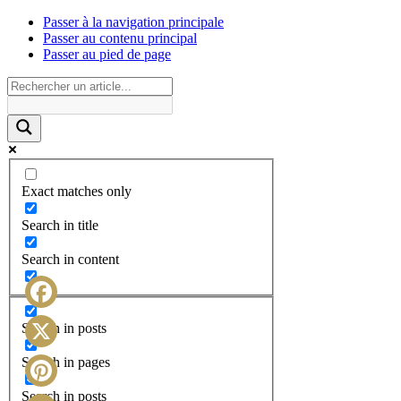
Passer à la navigation principale
Passer au contenu principal
Passer au pied de page
Exact matches only
Search in title
Search in content
Facebook
Search in posts
X
Search in pages
Search in posts
Pinterest