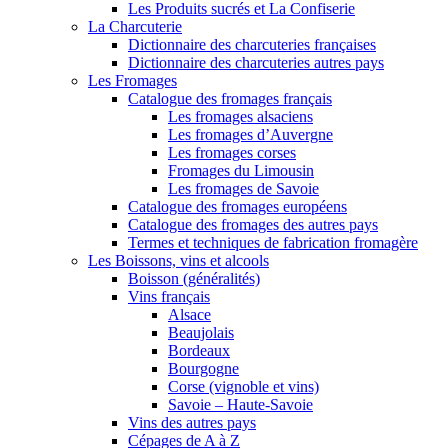
Les Produits sucrés et La Confiserie
La Charcuterie
Dictionnaire des charcuteries françaises
Dictionnaire des charcuteries autres pays
Les Fromages
Catalogue des fromages français
Les fromages alsaciens
Les fromages d’Auvergne
Les fromages corses
Fromages du Limousin
Les fromages de Savoie
Catalogue des fromages européens
Catalogue des fromages des autres pays
Termes et techniques de fabrication fromagère
Les Boissons, vins et alcools
Boisson (généralités)
Vins français
Alsace
Beaujolais
Bordeaux
Bourgogne
Corse (vignoble et vins)
Savoie – Haute-Savoie
Vins des autres pays
Cépages de A à Z