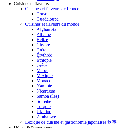
Cuisines et flaveurs
Cuisines et flaveurs de France
Corse
Guadeloupe
Cuisines et flaveurs du monde
Afghanistan
Albanie
Belize
Chypre
Crète
Érythrée
Éthiopie
Grèce
Maroc
Mexique
Monaco
Namibie
Nicaragua
Samoa (îles)
Somalie
Turquie
Ukraine
Zimbabwe
Lexique de cuisine et gastronomie japonaises 炊事
Hôtels & Restaurants