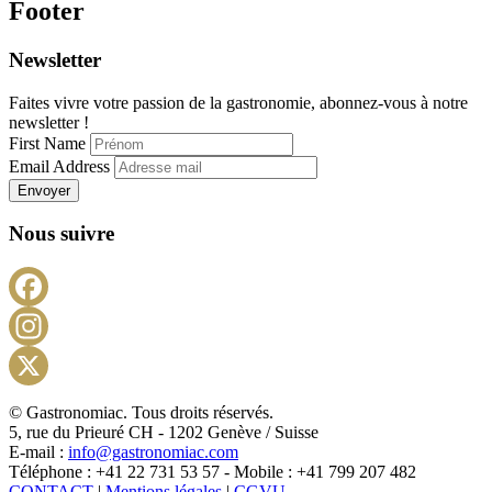
Footer
Newsletter
Faites vivre votre passion de la gastronomie, abonnez-vous à notre
newsletter !
First Name
Email Address
Envoyer
Nous suivre
Facebook
Instagram
X
© Gastronomiac. Tous droits réservés.
5, rue du Prieuré CH - 1202 Genève / Suisse
E-mail :
info@gastronomiac.com
Téléphone : +41 22 731 53 57 - Mobile : +41 799 207 482
CONTACT
|
Mentions légales
|
CGVU