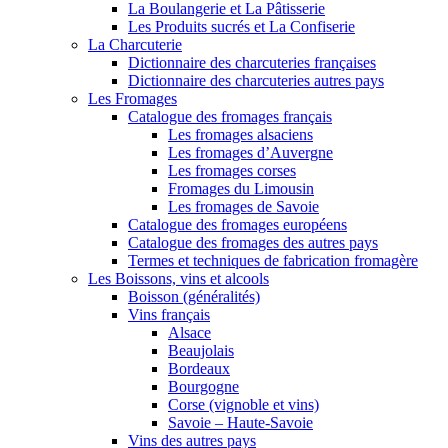
La Boulangerie et La Pâtisserie
Les Produits sucrés et La Confiserie
La Charcuterie
Dictionnaire des charcuteries françaises
Dictionnaire des charcuteries autres pays
Les Fromages
Catalogue des fromages français
Les fromages alsaciens
Les fromages d’Auvergne
Les fromages corses
Fromages du Limousin
Les fromages de Savoie
Catalogue des fromages européens
Catalogue des fromages des autres pays
Termes et techniques de fabrication fromagère
Les Boissons, vins et alcools
Boisson (généralités)
Vins français
Alsace
Beaujolais
Bordeaux
Bourgogne
Corse (vignoble et vins)
Savoie – Haute-Savoie
Vins des autres pays