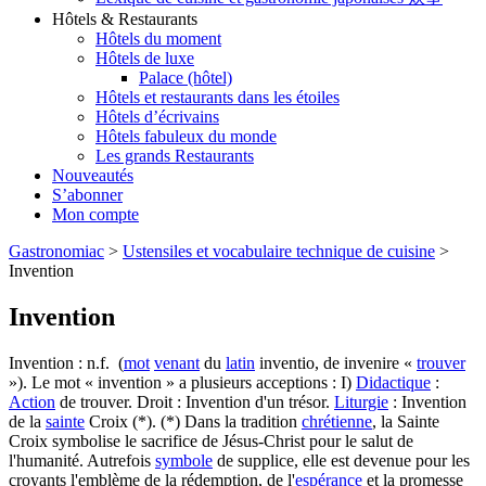
Hôtels & Restaurants
Hôtels du moment
Hôtels de luxe
Palace (hôtel)
Hôtels et restaurants dans les étoiles
Hôtels d’écrivains
Hôtels fabuleux du monde
Les grands Restaurants
Nouveautés
S’abonner
Mon compte
Gastronomiac
>
Ustensiles et vocabulaire technique de cuisine
>
Invention
Invention
Invention : n.f. (
mot
venant
du
latin
inventio, de invenire «
trouver
»). Le mot « invention » a plusieurs acceptions : I)
Didactique
:
Action
de trouver. Droit : Invention d'un trésor.
Liturgie
: Invention
de la
sainte
Croix (*). (*) Dans la tradition
chrétienne
, la Sainte
Croix symbolise le sacrifice de Jésus-Christ pour le salut de
l'humanité. Autrefois
symbole
de supplice, elle est devenue pour les
croyants l'emblème de la rédemption, de l'
espérance
et la promesse