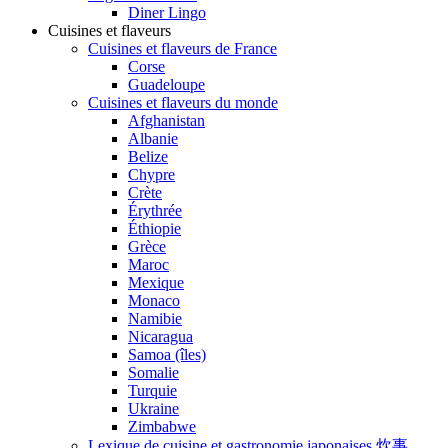
Diner Lingo
Cuisines et flaveurs
Cuisines et flaveurs de France
Corse
Guadeloupe
Cuisines et flaveurs du monde
Afghanistan
Albanie
Belize
Chypre
Crète
Érythrée
Éthiopie
Grèce
Maroc
Mexique
Monaco
Namibie
Nicaragua
Samoa (îles)
Somalie
Turquie
Ukraine
Zimbabwe
Lexique de cuisine et gastronomie japonaises 炊事