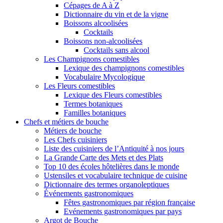
Cépages de A à Z
Dictionnaire du vin et de la vigne
Boissons alcoolisées
Cocktails
Boissons non-alcoolisées
Cocktails sans alcool
Les Champignons comestibles
Lexique des champignons comestibles
Vocabulaire Mycologique
Les Fleurs comestibles
Lexique des Fleurs comestibles
Termes botaniques
Familles botaniques
Chefs et métiers de bouche
Métiers de bouche
Les Chefs cuisiniers
Liste des cuisiniers de l’Antiquité à nos jours
La Grande Carte des Mets et des Plats
Top 10 des écoles hôtelières dans le monde
Ustensiles et vocabulaire technique de cuisine
Dictionnaire des termes organoleptiques
Événements gastronomiques
Fêtes gastronomiques par région française
Evénements gastronomiques par pays
Argot de Bouche