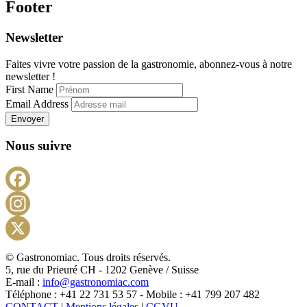
Footer
Newsletter
Faites vivre votre passion de la gastronomie, abonnez-vous à notre
newsletter !
First Name
Email Address
Envoyer
Nous suivre
Facebook
Instagram
X
© Gastronomiac. Tous droits réservés.
5, rue du Prieuré CH - 1202 Genève / Suisse
E-mail :
info@gastronomiac.com
Téléphone : +41 22 731 53 57 - Mobile : +41 799 207 482
CONTACT
|
Mentions légales
|
CGVU