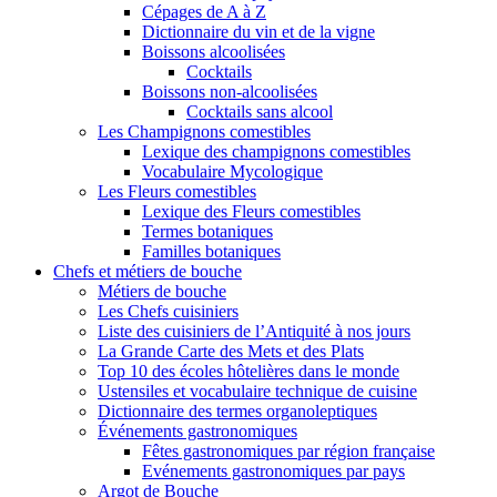
Cépages de A à Z
Dictionnaire du vin et de la vigne
Boissons alcoolisées
Cocktails
Boissons non-alcoolisées
Cocktails sans alcool
Les Champignons comestibles
Lexique des champignons comestibles
Vocabulaire Mycologique
Les Fleurs comestibles
Lexique des Fleurs comestibles
Termes botaniques
Familles botaniques
Chefs et métiers de bouche
Métiers de bouche
Les Chefs cuisiniers
Liste des cuisiniers de l’Antiquité à nos jours
La Grande Carte des Mets et des Plats
Top 10 des écoles hôtelières dans le monde
Ustensiles et vocabulaire technique de cuisine
Dictionnaire des termes organoleptiques
Événements gastronomiques
Fêtes gastronomiques par région française
Evénements gastronomiques par pays
Argot de Bouche