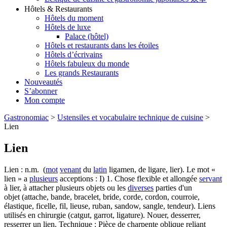
Hôtels & Restaurants
Hôtels du moment
Hôtels de luxe
Palace (hôtel)
Hôtels et restaurants dans les étoiles
Hôtels d’écrivains
Hôtels fabuleux du monde
Les grands Restaurants
Nouveautés
S’abonner
Mon compte
Gastronomiac
>
Ustensiles et vocabulaire technique de cuisine
>
Lien
Lien
Lien : n.m. (
mot
venant
du
latin
ligamen, de ligare, lier). Le mot «
lien » a
plusieurs
acceptions : I) 1. Chose flexible et allongée
servant
à lier, à attacher plusieurs objets ou les
diverses
parties d'un
objet (attache, bande, bracelet, bride, corde, cordon, courroie,
élastique, ficelle, fil, lieuse, ruban, sandow, sangle, tendeur). Liens
utilisés en chirurgie (catgut, garrot, ligature). Nouer, desserrer,
resserrer un lien. Technique : Pièce de charpente oblique reliant