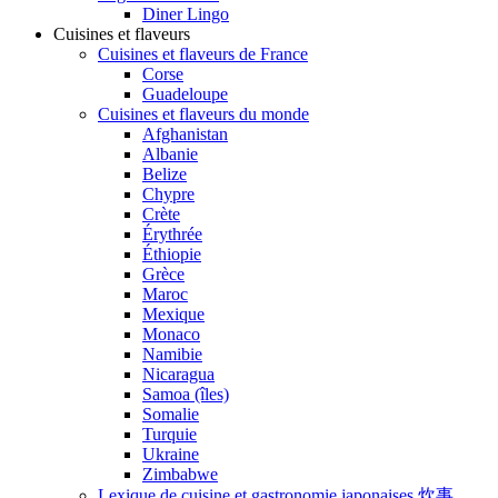
Diner Lingo
Cuisines et flaveurs
Cuisines et flaveurs de France
Corse
Guadeloupe
Cuisines et flaveurs du monde
Afghanistan
Albanie
Belize
Chypre
Crète
Érythrée
Éthiopie
Grèce
Maroc
Mexique
Monaco
Namibie
Nicaragua
Samoa (îles)
Somalie
Turquie
Ukraine
Zimbabwe
Lexique de cuisine et gastronomie japonaises 炊事