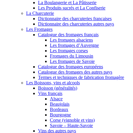
La Boulangerie et La Pâtisserie
Les Produits sucrés et La Confiserie
La Charcuterie
Dictionnaire des charcuteries françaises
Dictionnaire des charcuteries autres pays
Les Fromages
Catalogue des fromages français
Les fromages alsaciens
Les fromages d’Auvergne
Les fromages corses
Fromages du Limousin
Les fromages de Savoie
Catalogue des fromages européens
Catalogue des fromages des autres pays
Termes et techniques de fabrication fromagère
Les Boissons, vins et alcools
Boisson (généralités)
Vins français
Alsace
Beaujolais
Bordeaux
Bourgogne
Corse (vignoble et vins)
Savoie – Haute-Savoie
Vins des autres pays