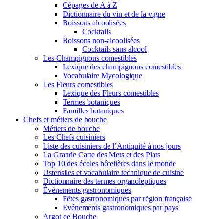
Cépages de A à Z
Dictionnaire du vin et de la vigne
Boissons alcoolisées
Cocktails
Boissons non-alcoolisées
Cocktails sans alcool
Les Champignons comestibles
Lexique des champignons comestibles
Vocabulaire Mycologique
Les Fleurs comestibles
Lexique des Fleurs comestibles
Termes botaniques
Familles botaniques
Chefs et métiers de bouche
Métiers de bouche
Les Chefs cuisiniers
Liste des cuisiniers de l’Antiquité à nos jours
La Grande Carte des Mets et des Plats
Top 10 des écoles hôtelières dans le monde
Ustensiles et vocabulaire technique de cuisine
Dictionnaire des termes organoleptiques
Événements gastronomiques
Fêtes gastronomiques par région française
Evénements gastronomiques par pays
Argot de Bouche