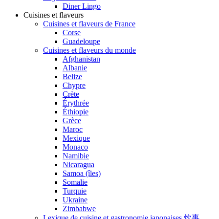
Diner Lingo
Cuisines et flaveurs
Cuisines et flaveurs de France
Corse
Guadeloupe
Cuisines et flaveurs du monde
Afghanistan
Albanie
Belize
Chypre
Crète
Érythrée
Éthiopie
Grèce
Maroc
Mexique
Monaco
Namibie
Nicaragua
Samoa (îles)
Somalie
Turquie
Ukraine
Zimbabwe
Lexique de cuisine et gastronomie japonaises 炊事