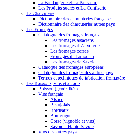
La Boulangerie et La Pâtisserie
Les Produits sucrés et La Confiserie
La Charcuterie
Dictionnaire des charcuteries françaises
Dictionnaire des charcuteries autres pays
Les Fromages
Catalogue des fromages français
Les fromages alsaciens
Les fromages d’Auvergne
Les fromages corses
Fromages du Limousin
Les fromages de Savoie
Catalogue des fromages européens
Catalogue des fromages des autres pays
Termes et techniques de fabrication fromagère
Les Boissons, vins et alcools
Boisson (généralités)
Vins français
Alsace
Beaujolais
Bordeaux
Bourgogne
Corse (vignoble et vins)
Savoie – Haute-Savoie
Vins des autres pays