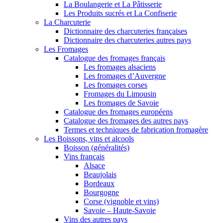
La Boulangerie et La Pâtisserie
Les Produits sucrés et La Confiserie
La Charcuterie
Dictionnaire des charcuteries françaises
Dictionnaire des charcuteries autres pays
Les Fromages
Catalogue des fromages français
Les fromages alsaciens
Les fromages d’Auvergne
Les fromages corses
Fromages du Limousin
Les fromages de Savoie
Catalogue des fromages européens
Catalogue des fromages des autres pays
Termes et techniques de fabrication fromagère
Les Boissons, vins et alcools
Boisson (généralités)
Vins français
Alsace
Beaujolais
Bordeaux
Bourgogne
Corse (vignoble et vins)
Savoie – Haute-Savoie
Vins des autres pays