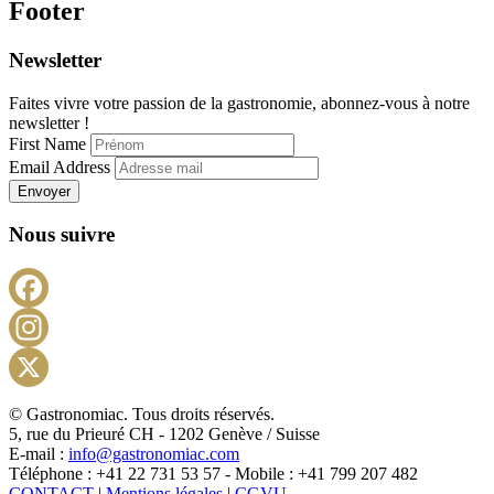
Footer
Newsletter
Faites vivre votre passion de la gastronomie, abonnez-vous à notre
newsletter !
First Name
Email Address
Envoyer
Nous suivre
Facebook
Instagram
X
© Gastronomiac. Tous droits réservés.
5, rue du Prieuré CH - 1202 Genève / Suisse
E-mail :
info@gastronomiac.com
Téléphone : +41 22 731 53 57 - Mobile : +41 799 207 482
CONTACT
|
Mentions légales
|
CGVU