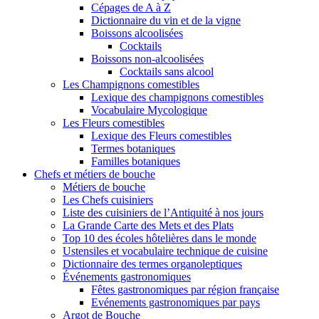
Cépages de A à Z
Dictionnaire du vin et de la vigne
Boissons alcoolisées
Cocktails
Boissons non-alcoolisées
Cocktails sans alcool
Les Champignons comestibles
Lexique des champignons comestibles
Vocabulaire Mycologique
Les Fleurs comestibles
Lexique des Fleurs comestibles
Termes botaniques
Familles botaniques
Chefs et métiers de bouche
Métiers de bouche
Les Chefs cuisiniers
Liste des cuisiniers de l’Antiquité à nos jours
La Grande Carte des Mets et des Plats
Top 10 des écoles hôtelières dans le monde
Ustensiles et vocabulaire technique de cuisine
Dictionnaire des termes organoleptiques
Événements gastronomiques
Fêtes gastronomiques par région française
Evénements gastronomiques par pays
Argot de Bouche