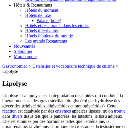
Hôtels & Restaurants
Hôtels du moment
Hôtels de luxe
Palace (hôtel)
Hôtels et restaurants dans les étoiles
Hôtels d’écrivains
Hôtels fabuleux du monde
Les grands Restaurants
Nouveautés
S’abonner
Mon compte
Gastronomiac
>
Ustensiles et vocabulaire technique de cuisine
>
Lipolyse
Lipolyse
Lipolyse : La lipolyse est la dégradation des lipides qui conduit à la
libération des acides gras estérifiant du glycérol par hydrolyse des
glycérides (triglycérides, diglycérides et monoglycérides). Cette
réaction
est catalysée par des
enzymes
appelées lipases, qu'on
trouve
dans
divers
tissus tels que le pancréas, les intestins, le tissu adipeux.
Elle est stimulée par des hormones telles que l'adrénaline, la
noradrénaline, la ghréline, l'hormone de croissance, la testostérone et