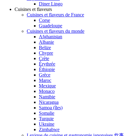
Diner Lingo
Cuisines et flaveurs
Cuisines et flaveurs de France
Corse
Guadeloupe
Cuisines et flaveurs du monde
Afghanistan
Albanie
Belize
Chypre
Crète
Érythrée
Éthiopie
Grèce
Maroc
Mexique
Monaco
Namibie
Nicaragua
Samoa (îles)
Somalie
Turquie
Ukraine
Zimbabwe
Lexique de cuisine et gastronomie japonaises 炊事