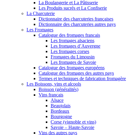
La Boulangerie et La Pâtisserie
Les Produits sucrés et La Confiserie
La Charcuterie
Dictionnaire des charcuteries françaises
Dictionnaire des charcuteries autres pays
Les Fromages
Catalogue des fromages français
Les fromages alsaciens
Les fromages d’Auvergne
Les fromages corses
Fromages du Limousin
Les fromages de Savoie
Catalogue des fromages européens
Catalogue des fromages des autres pays
Termes et techniques de fabrication fromagère
Les Boissons, vins et alcools
Boisson (généralités)
Vins français
Alsace
Beaujolais
Bordeaux
Bourgogne
Corse (vignoble et vins)
Savoie – Haute-Savoie
Vins des autres pays