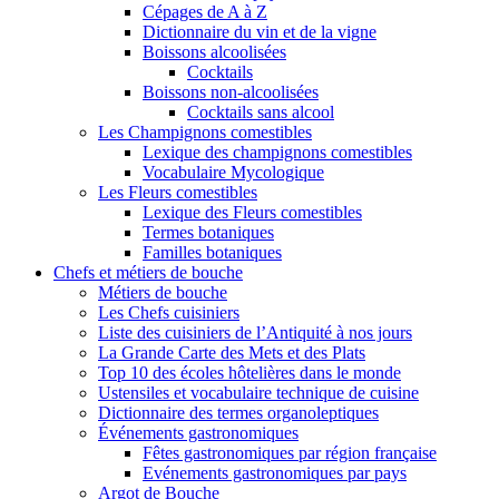
Cépages de A à Z
Dictionnaire du vin et de la vigne
Boissons alcoolisées
Cocktails
Boissons non-alcoolisées
Cocktails sans alcool
Les Champignons comestibles
Lexique des champignons comestibles
Vocabulaire Mycologique
Les Fleurs comestibles
Lexique des Fleurs comestibles
Termes botaniques
Familles botaniques
Chefs et métiers de bouche
Métiers de bouche
Les Chefs cuisiniers
Liste des cuisiniers de l’Antiquité à nos jours
La Grande Carte des Mets et des Plats
Top 10 des écoles hôtelières dans le monde
Ustensiles et vocabulaire technique de cuisine
Dictionnaire des termes organoleptiques
Événements gastronomiques
Fêtes gastronomiques par région française
Evénements gastronomiques par pays
Argot de Bouche