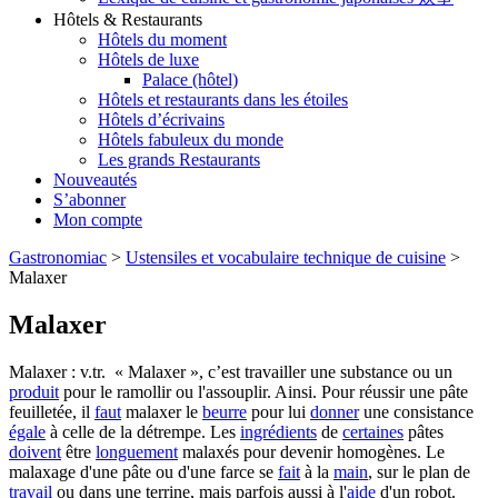
Hôtels & Restaurants
Hôtels du moment
Hôtels de luxe
Palace (hôtel)
Hôtels et restaurants dans les étoiles
Hôtels d’écrivains
Hôtels fabuleux du monde
Les grands Restaurants
Nouveautés
S’abonner
Mon compte
Gastronomiac
>
Ustensiles et vocabulaire technique de cuisine
>
Malaxer
Malaxer
Malaxer : v.tr. « Malaxer », c’est travailler une substance ou un
produit
pour le ramollir ou l'assouplir. Ainsi. Pour réussir une pâte
feuilletée, il
faut
malaxer le
beurre
pour lui
donner
une consistance
égale
à celle de la détrempe. Les
ingrédients
de
certaines
pâtes
doivent
être
longuement
malaxés pour devenir homogènes. Le
malaxage d'une pâte ou d'une farce se
fait
à la
main
, sur le plan de
travail
ou dans une terrine, mais parfois aussi à l'
aide
d'un robot.