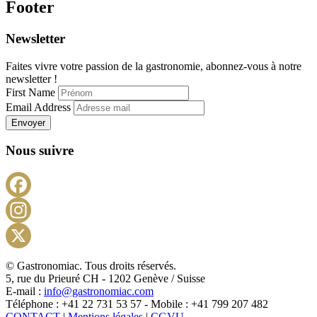
Footer
Newsletter
Faites vivre votre passion de la gastronomie, abonnez-vous à notre
newsletter !
First Name
Email Address
Envoyer
Nous suivre
Facebook
Instagram
X
© Gastronomiac. Tous droits réservés.
5, rue du Prieuré CH - 1202 Genève / Suisse
E-mail :
info@gastronomiac.com
Téléphone : +41 22 731 53 57 - Mobile : +41 799 207 482
CONTACT
|
Mentions légales
|
CGVU