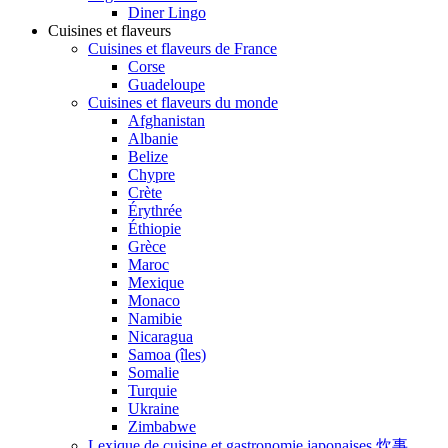
Diner Lingo
Cuisines et flaveurs
Cuisines et flaveurs de France
Corse
Guadeloupe
Cuisines et flaveurs du monde
Afghanistan
Albanie
Belize
Chypre
Crète
Érythrée
Éthiopie
Grèce
Maroc
Mexique
Monaco
Namibie
Nicaragua
Samoa (îles)
Somalie
Turquie
Ukraine
Zimbabwe
Lexique de cuisine et gastronomie japonaises 炊事