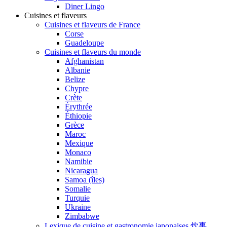
Diner Lingo
Cuisines et flaveurs
Cuisines et flaveurs de France
Corse
Guadeloupe
Cuisines et flaveurs du monde
Afghanistan
Albanie
Belize
Chypre
Crète
Érythrée
Éthiopie
Grèce
Maroc
Mexique
Monaco
Namibie
Nicaragua
Samoa (îles)
Somalie
Turquie
Ukraine
Zimbabwe
Lexique de cuisine et gastronomie japonaises 炊事