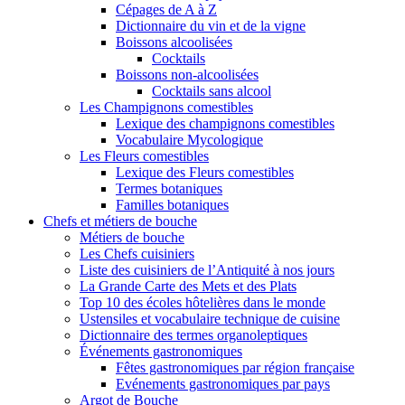
Cépages de A à Z
Dictionnaire du vin et de la vigne
Boissons alcoolisées
Cocktails
Boissons non-alcoolisées
Cocktails sans alcool
Les Champignons comestibles
Lexique des champignons comestibles
Vocabulaire Mycologique
Les Fleurs comestibles
Lexique des Fleurs comestibles
Termes botaniques
Familles botaniques
Chefs et métiers de bouche
Métiers de bouche
Les Chefs cuisiniers
Liste des cuisiniers de l’Antiquité à nos jours
La Grande Carte des Mets et des Plats
Top 10 des écoles hôtelières dans le monde
Ustensiles et vocabulaire technique de cuisine
Dictionnaire des termes organoleptiques
Événements gastronomiques
Fêtes gastronomiques par région française
Evénements gastronomiques par pays
Argot de Bouche