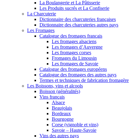
La Boulangerie et La Pâtisserie
Les Produits sucrés et La Confiserie
La Charcuterie
Dictionnaire des charcuteries françaises
Dictionnaire des charcuteries autres pays
Les Fromages
Catalogue des fromages français
Les fromages alsaciens
Les fromages d’Auvergne
Les fromages corses
Fromages du Limousin
Les fromages de Savoie
Catalogue des fromages européens
Catalogue des fromages des autres pays
Termes et techniques de fabrication fromagère
Les Boissons, vins et alcools
Boisson (généralités)
Vins français
Alsace
Beaujolais
Bordeaux
Bourgogne
Corse (vignoble et vins)
Savoie – Haute-Savoie
Vins des autres pays