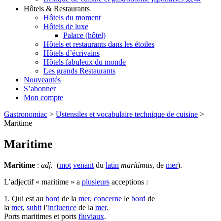
Hôtels & Restaurants
Hôtels du moment
Hôtels de luxe
Palace (hôtel)
Hôtels et restaurants dans les étoiles
Hôtels d’écrivains
Hôtels fabuleux du monde
Les grands Restaurants
Nouveautés
S’abonner
Mon compte
Gastronomiac
>
Ustensiles et vocabulaire technique de cuisine
>
Maritime
Maritime
Maritime
:
adj.
(
mot
venant
du
latin
maritimus
, de
mer
).
L’adjectif « maritime » a
plusieurs
acceptions :
1. Qui est au
bord
de la
mer
,
concerne
le
bord
de
la
mer
,
subit
l’
influence
de la
mer
.
Ports maritimes et ports
fluviaux
.