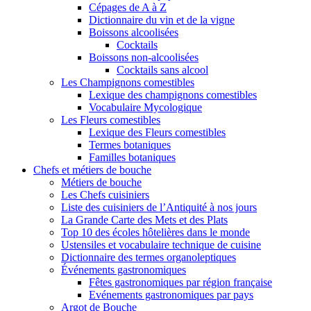
Cépages de A à Z
Dictionnaire du vin et de la vigne
Boissons alcoolisées
Cocktails
Boissons non-alcoolisées
Cocktails sans alcool
Les Champignons comestibles
Lexique des champignons comestibles
Vocabulaire Mycologique
Les Fleurs comestibles
Lexique des Fleurs comestibles
Termes botaniques
Familles botaniques
Chefs et métiers de bouche
Métiers de bouche
Les Chefs cuisiniers
Liste des cuisiniers de l’Antiquité à nos jours
La Grande Carte des Mets et des Plats
Top 10 des écoles hôtelières dans le monde
Ustensiles et vocabulaire technique de cuisine
Dictionnaire des termes organoleptiques
Événements gastronomiques
Fêtes gastronomiques par région française
Evénements gastronomiques par pays
Argot de Bouche