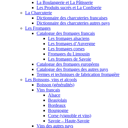
La Boulangerie et La Pâtisserie
Les Produits sucrés et La Confiserie
La Charcuterie
Dictionnaire des charcuteries françaises
Dictionnaire des charcuteries autres pays
Les Fromages
Catalogue des fromages français
Les fromages alsaciens
Les fromages d’Auvergne
Les fromages corses
Fromages du Limousin
Les fromages de Savoie
Catalogue des fromages européens
Catalogue des fromages des autres pays
Termes et techniques de fabrication fromagère
Les Boissons, vins et alcools
Boisson (généralités)
Vins français
Alsace
Beaujolais
Bordeaux
Bourgogne
Corse (vignoble et vins)
Savoie – Haute-Savoie
Vins des autres pays