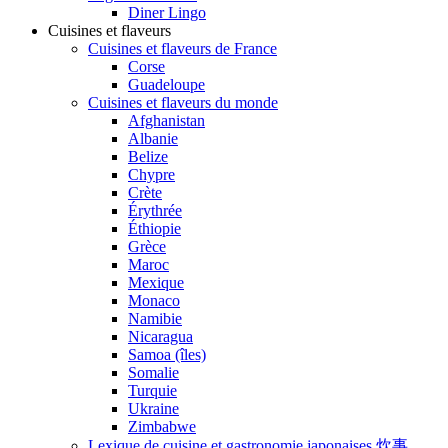
Diner Lingo
Cuisines et flaveurs
Cuisines et flaveurs de France
Corse
Guadeloupe
Cuisines et flaveurs du monde
Afghanistan
Albanie
Belize
Chypre
Crète
Érythrée
Éthiopie
Grèce
Maroc
Mexique
Monaco
Namibie
Nicaragua
Samoa (îles)
Somalie
Turquie
Ukraine
Zimbabwe
Lexique de cuisine et gastronomie japonaises 炊事