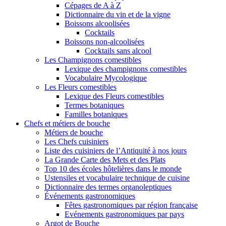
Cépages de A à Z
Dictionnaire du vin et de la vigne
Boissons alcoolisées
Cocktails
Boissons non-alcoolisées
Cocktails sans alcool
Les Champignons comestibles
Lexique des champignons comestibles
Vocabulaire Mycologique
Les Fleurs comestibles
Lexique des Fleurs comestibles
Termes botaniques
Familles botaniques
Chefs et métiers de bouche
Métiers de bouche
Les Chefs cuisiniers
Liste des cuisiniers de l’Antiquité à nos jours
La Grande Carte des Mets et des Plats
Top 10 des écoles hôtelières dans le monde
Ustensiles et vocabulaire technique de cuisine
Dictionnaire des termes organoleptiques
Événements gastronomiques
Fêtes gastronomiques par région française
Evénements gastronomiques par pays
Argot de Bouche