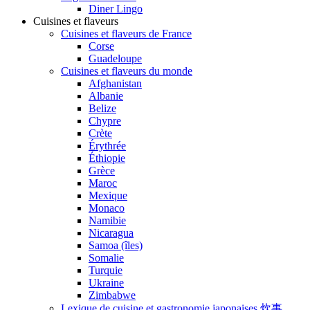
Diner Lingo
Cuisines et flaveurs
Cuisines et flaveurs de France
Corse
Guadeloupe
Cuisines et flaveurs du monde
Afghanistan
Albanie
Belize
Chypre
Crète
Érythrée
Éthiopie
Grèce
Maroc
Mexique
Monaco
Namibie
Nicaragua
Samoa (îles)
Somalie
Turquie
Ukraine
Zimbabwe
Lexique de cuisine et gastronomie japonaises 炊事