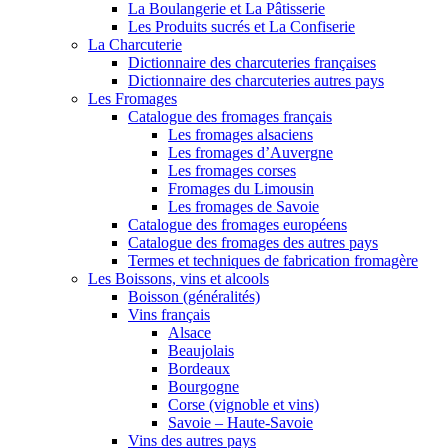
La Boulangerie et La Pâtisserie
Les Produits sucrés et La Confiserie
La Charcuterie
Dictionnaire des charcuteries françaises
Dictionnaire des charcuteries autres pays
Les Fromages
Catalogue des fromages français
Les fromages alsaciens
Les fromages d’Auvergne
Les fromages corses
Fromages du Limousin
Les fromages de Savoie
Catalogue des fromages européens
Catalogue des fromages des autres pays
Termes et techniques de fabrication fromagère
Les Boissons, vins et alcools
Boisson (généralités)
Vins français
Alsace
Beaujolais
Bordeaux
Bourgogne
Corse (vignoble et vins)
Savoie – Haute-Savoie
Vins des autres pays