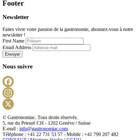
Footer
Newsletter
Faites vivre votre passion de la gastronomie, abonnez-vous à notre
newsletter !
First Name
Email Address
Envoyer
Nous suivre
Facebook
Instagram
X
© Gastronomiac. Tous droits réservés.
5, rue du Prieuré CH - 1202 Genève / Suisse
E-mail :
info@gastronomiac.com
Téléphone : +41 22 731 53 57 - Mobile : +41 799 207 482
CONTACT
|
Mentions légales
|
CGVU