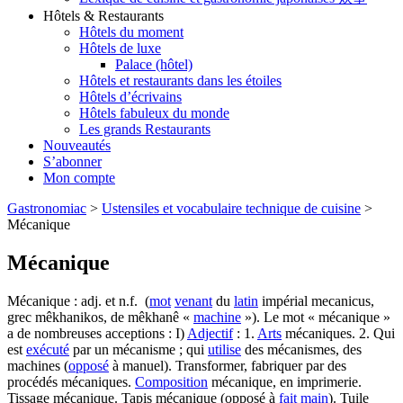
Hôtels & Restaurants
Hôtels du moment
Hôtels de luxe
Palace (hôtel)
Hôtels et restaurants dans les étoiles
Hôtels d’écrivains
Hôtels fabuleux du monde
Les grands Restaurants
Nouveautés
S’abonner
Mon compte
Gastronomiac
>
Ustensiles et vocabulaire technique de cuisine
>
Mécanique
Mécanique
Mécanique : adj. et n.f. (
mot
venant
du
latin
impérial mecanicus,
grec mêkhanikos, de mêkhanê «
machine
»). Le mot « mécanique »
a de nombreuses acceptions : I)
Adjectif
: 1.
Arts
mécaniques. 2. Qui
est
exécuté
par un mécanisme ; qui
utilise
des mécanismes, des
machines (
opposé
à manuel). Transformer, fabriquer par des
procédés mécaniques.
Composition
mécanique, en imprimerie.
Tissage mécanique. Tapis mécanique (opposé à
fait
main
). Tuile