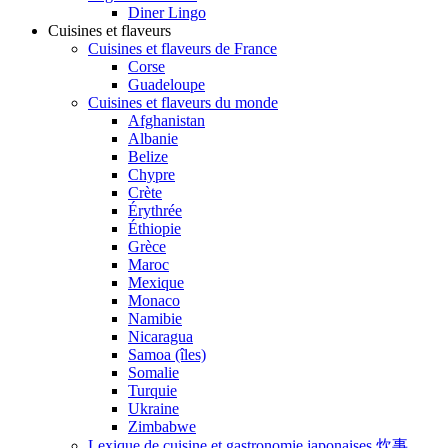
Diner Lingo
Cuisines et flaveurs
Cuisines et flaveurs de France
Corse
Guadeloupe
Cuisines et flaveurs du monde
Afghanistan
Albanie
Belize
Chypre
Crète
Érythrée
Éthiopie
Grèce
Maroc
Mexique
Monaco
Namibie
Nicaragua
Samoa (îles)
Somalie
Turquie
Ukraine
Zimbabwe
Lexique de cuisine et gastronomie japonaises 炊事