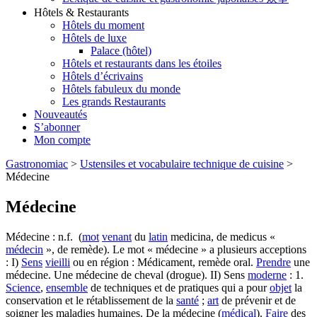
Hôtels & Restaurants
Hôtels du moment
Hôtels de luxe
Palace (hôtel)
Hôtels et restaurants dans les étoiles
Hôtels d’écrivains
Hôtels fabuleux du monde
Les grands Restaurants
Nouveautés
S’abonner
Mon compte
Gastronomiac
>
Ustensiles et vocabulaire technique de cuisine
>
Médecine
Médecine
Médecine : n.f. (
mot
venant
du
latin
medicina, de medicus «
médecin
», de remède). Le mot « médecine » a plusieurs acceptions
: I)
Sens
vieilli
ou en région : Médicament, remède oral.
Prendre
une
médecine. Une médecine de cheval (drogue). II) Sens
moderne
: 1.
Science
,
ensemble
de techniques et de pratiques qui a pour
objet
la
conservation et le rétablissement de la
santé
;
art
de prévenir et de
soigner les maladies humaines. De la médecine (
médical
).
Faire
des