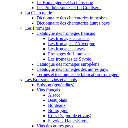
La Boulangerie et La Pâtisserie
Les Produits sucrés et La Confiserie
La Charcuterie
Dictionnaire des charcuteries françaises
Dictionnaire des charcuteries autres pays
Les Fromages
Catalogue des fromages français
Les fromages alsaciens
Les fromages d’Auvergne
Les fromages corses
Fromages du Limousin
Les fromages de Savoie
Catalogue des fromages européens
Catalogue des fromages des autres pays
Termes et techniques de fabrication fromagère
Les Boissons, vins et alcools
Boisson (généralités)
Vins français
Alsace
Beaujolais
Bordeaux
Bourgogne
Corse (vignoble et vins)
Savoie – Haute-Savoie
Vins des autres pays