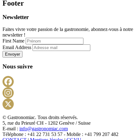
Footer
Newsletter
Faites vivre votre passion de la gastronomie, abonnez-vous à notre
newsletter !
First Name
Email Address
Envoyer
Nous suivre
Facebook
Instagram
X
© Gastronomiac. Tous droits réservés.
5, rue du Prieuré CH - 1202 Genève / Suisse
E-mail :
info@gastronomiac.com
Téléphone : +41 22 731 53 57 - Mobile : +41 799 207 482
CONTACT
|
Mentions légales
|
CGVU