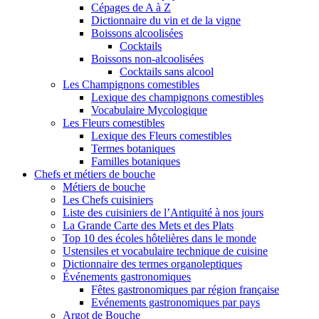
Cépages de A à Z
Dictionnaire du vin et de la vigne
Boissons alcoolisées
Cocktails
Boissons non-alcoolisées
Cocktails sans alcool
Les Champignons comestibles
Lexique des champignons comestibles
Vocabulaire Mycologique
Les Fleurs comestibles
Lexique des Fleurs comestibles
Termes botaniques
Familles botaniques
Chefs et métiers de bouche
Métiers de bouche
Les Chefs cuisiniers
Liste des cuisiniers de l’Antiquité à nos jours
La Grande Carte des Mets et des Plats
Top 10 des écoles hôtelières dans le monde
Ustensiles et vocabulaire technique de cuisine
Dictionnaire des termes organoleptiques
Événements gastronomiques
Fêtes gastronomiques par région française
Evénements gastronomiques par pays
Argot de Bouche