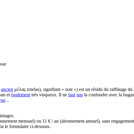
sse
c
ancien
μέλας (melas), signifiant « noir ») est un résidu du raffinage du
ais et
également
très visqueux. Il ne
faut
pas
la confondre avec la baga
vue
...
s images.
(abonnement mensuel) ou 11 € / an (abonnement annuel), sans engagemen
a le formulaire ci-dessous.