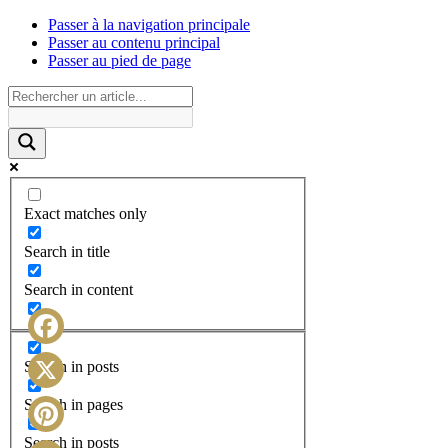
Passer à la navigation principale
Passer au contenu principal
Passer au pied de page
Exact matches only
Search in title
Search in content
Facebook
Search in posts
X
Search in pages
Search in posts
Pinterest