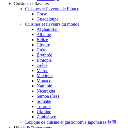
Cuisines et flaveurs
Cuisines et flaveurs de France
Corse
Guadeloupe
Cuisines et flaveurs du monde
Afghanistan
Albanie
Belize
Chypre
Crète
Érythrée
Éthiopie
Grèce
Maroc
Mexique
Monaco
Namibie
Nicaragua
Samoa (îles)
Somalie
Turquie
Ukraine
Zimbabwe
Lexique de cuisine et gastronomie japonaises 炊事
Hôtels & Restaurants