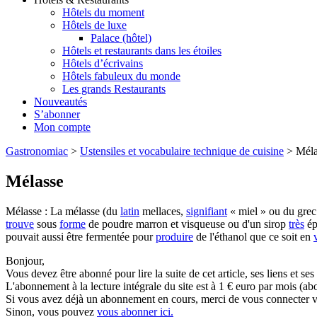
Hôtels du moment
Hôtels de luxe
Palace (hôtel)
Hôtels et restaurants dans les étoiles
Hôtels d’écrivains
Hôtels fabuleux du monde
Les grands Restaurants
Nouveautés
S’abonner
Mon compte
Gastronomiac
>
Ustensiles et vocabulaire technique de cuisine
>
Méla
Mélasse
Mélasse : La mélasse (du
latin
mellaces,
signifiant
« miel » ou du gre
trouve
sous
forme
de poudre marron et visqueuse ou d'un sirop
très
ép
pouvait aussi être fermentée pour
produire
de l'éthanol que ce soit en
Bonjour,
Vous devez être abonné pour lire la suite de cet article, ses liens et se
L'abonnement à la lecture intégrale du site est à 1 € euro par mois 
Si vous avez déjà un abonnement en cours, merci de vous connecter vi
Sinon, vous pouvez
vous abonner ici.