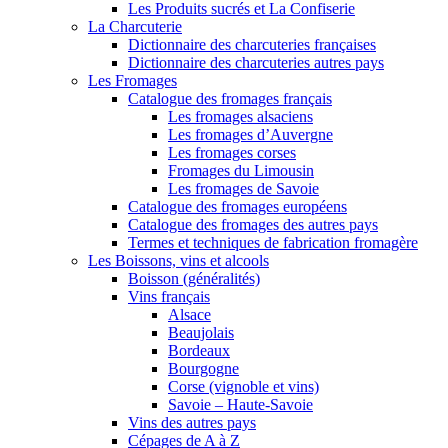
Les Produits sucrés et La Confiserie
La Charcuterie
Dictionnaire des charcuteries françaises
Dictionnaire des charcuteries autres pays
Les Fromages
Catalogue des fromages français
Les fromages alsaciens
Les fromages d’Auvergne
Les fromages corses
Fromages du Limousin
Les fromages de Savoie
Catalogue des fromages européens
Catalogue des fromages des autres pays
Termes et techniques de fabrication fromagère
Les Boissons, vins et alcools
Boisson (généralités)
Vins français
Alsace
Beaujolais
Bordeaux
Bourgogne
Corse (vignoble et vins)
Savoie – Haute-Savoie
Vins des autres pays
Cépages de A à Z